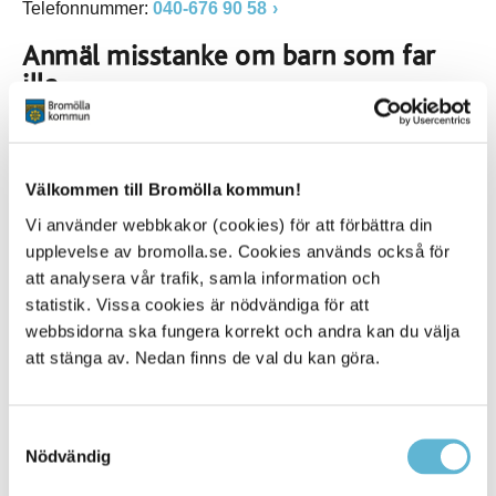
Telefonnummer:
040-676 90 58
Anmäl misstanke om barn som far
illa
Du som misstänker att ett barn eller ungdom far illa ska
göra en orosanmälan. Du kan anmäla misstanke om att
ett barn eller ungdom far illa på flera olika sätt. Du kan
ringa till socialtjänten under våra telefontider eller göra en
Välkommen till Bromölla kommun!
anmälan. Vid akut oro, ring sociala jouren,
Vi använder webbkakor (cookies) för att förbättra din
040-676 90 58
.
upplevelse av bromolla.se. Cookies används också för
att analysera vår trafik, samla information och
statistik. Vissa cookies är nödvändiga för att
Gör en orosanmälan till
webbsidorna ska fungera korrekt och andra kan du välja
att stänga av. Nedan finns de val du kan göra.
socialtjänsten
Orosanmälan (blankett)
Samtyckesval
Nödvändig