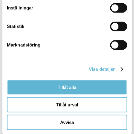
Inställningar
Sidan senast uppdaterad:
den 14 April 2026
Statistik
Marknadsföring
Visa detaljer
KONTAKT
Tillåt alla
Besöksadress
Kommunhuset, Storgatan 48
Tillåt urval
Postadress
Box 18, 295 21 Bromölla
E-post
Avvisa
kommunstyrelsen@bromolla.se