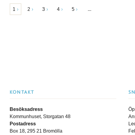
1
2
3
4
5
...
KONTAKT
S
Besöksadress
Öp
Kommunhuset, Storgatan 48
An
Postadress
Le
Box 18, 295 21 Bromölla
Fe