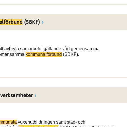
lförbund
(SBKF)
 att avbryta samarbetet gällande vårt gemensamma
t gemensamma
kommunalförbund
(SBKF).
-verksamheter
mmunala
vuxenutbildningen samt städ- och