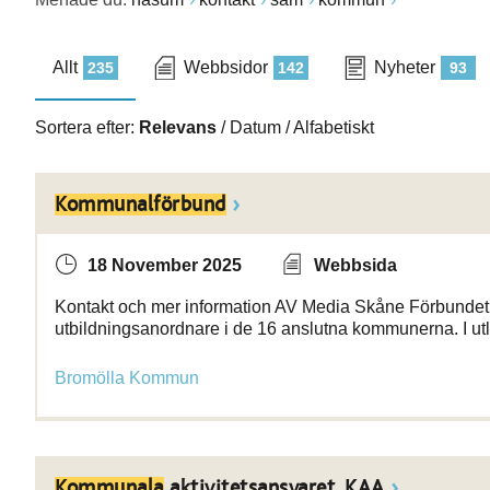
Allt
Webbsidor
Nyheter
235
142
93
Sortera efter:
Relevans
/
Datum
/
Alfabetiskt
Kommunalförbund
18 November 2025
Webbsida
Kontakt och mer information AV Media Skåne Förbundet l
utbildningsanordnare i de 16 anslutna kommunerna. I utl
Bromölla Kommun
Kommunala
aktivitetsansvaret, KAA