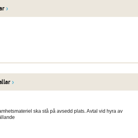
ar
llar
samhetsmateriel ska stå på avsedd plats. Avtal vid hyra av
ällande