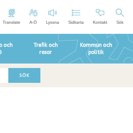
Translate
A-Ö
Lyssna
Sidkarta
Kontakt
Sök
o och
Trafik och
Kommun och
ö
resor
politik