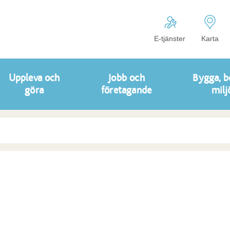
E-tjänster
Karta
Uppleva och
Jobb och
Bygga, b
göra
företagande
milj