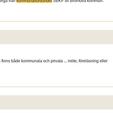
ergå från
kommunalförbundet
SBKF till Bromölla kommun.
ns finns både kommunala och privata ... möte, föreläsning eller