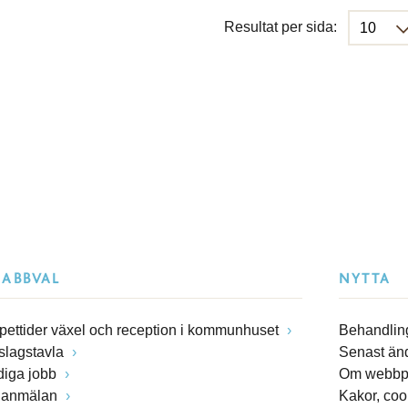
Resultat per sida:
NABBVAL
NYTTA
pettider växel och reception i kommunhuset
Behandling
slagstavla
Senast än
diga jobb
Om webbp
lanmälan
Kakor, coo