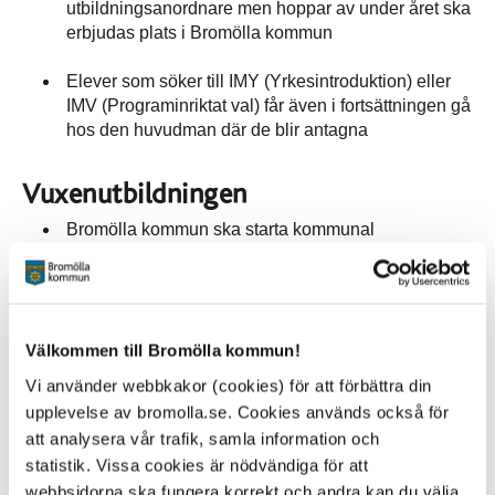
utbildningsanordnare men hoppar av under året ska
erbjudas plats i Bromölla kommun
Elever som söker till IMY (Yrkesintroduktion) eller
IMV (Programinriktat val) får även i fortsättningen gå
hos den huvudman där de blir antagna
Vuxenutbildningen
Bromölla kommun ska starta kommunal
vuxenutbildning i form av
grundläggande vuxenutbildning inklusive Svenska
för invandrare (SFI),
grundläggande gymnasial vuxenutbildning och
Välkommen till Bromölla kommun!
lärcentra från och med 1 januari 2022
Vi använder webbkakor (cookies) för att förbättra din
Städ- och måltidsverksamheterna
upplevelse av bromolla.se. Cookies används också för
att analysera vår trafik, samla information och
Bromölla kommun återtar städ- och
statistik. Vissa cookies är nödvändiga för att
måltidsverksamheterna i egen regi från och med
webbsidorna ska fungera korrekt och andra kan du välja