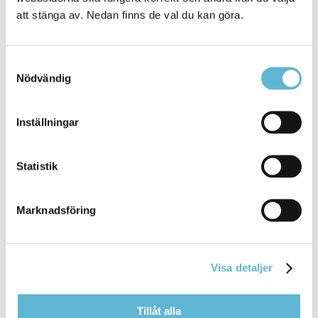
den 1 oktober 2021
att stänga av. Nedan finns de val du kan göra.
Kommunen överväger att placera verksamheterna
som två enheter i Verksamhetsområde
Samtyckesval
Samhällsutveckling och service
Nödvändig
Inställningar
Sidan senast uppdaterad:
den 29 September 2021
Statistik
Tipsa och dela sidan
Kommentera
Marknadsföring
Skriv ut
Visa detaljer
Tillåt alla