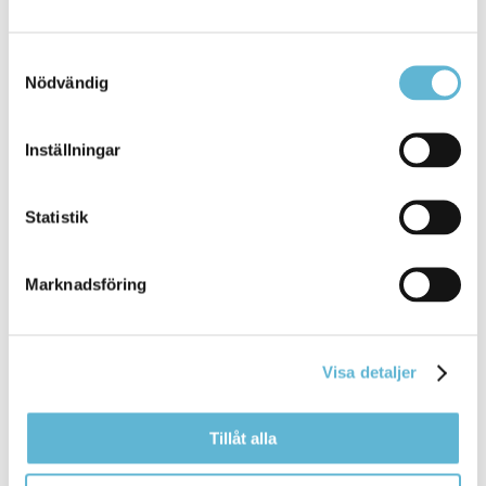
passar dig ... hälsoskäl eller andra svårigheter Du
och din
socialsekreterare
gör alltid planeringen
tillsammans. Det skrivs
Samtyckesval
Nödvändig
Bromölla Kommun
Inställningar
Ändrade öppettider under sommaren
Statistik
17 June 2026
Marknadsföring
Nyhet
I samband med midsommarhelgen och under
sommaren har en del av kommunens verksamheter
Visa detaljer
... 25 77 Jourhavande räddningsledare 0709-17 10
50
Sociala
jouren 040-676 90 58 Trygghets- och
räddningscentralen
Tillåt alla
Bromölla Kommun