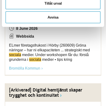
Tillåt urval
Genomförda aktiviteter 2026
Avvisa
8 June 2026
Webbsida
ELmer företagsfrukost i Hörby (260609) Gröna
näringar – har ni elkapaciteten ... strategiskt med
sociala
medier. Under workshopen får du: förstå
grunderna i
sociala
medier • tips kring
Bromölla Kommun
[Arkiverad] Digital hemtjänst skapar
trygghet och kontinuitet