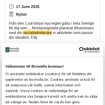
17 June 2026
Nyhet
Från den 1 juli börjar nya regler gälla i hela Sverige
för dig som ... försörjningsstöd planerar tillsammans
med din
socialsekreterare
in aktiviteter som passar
din situation. Följ
Bromölla Kommun
Välkommen till Bromölla kommun!
Aktivitetskravet
Vi använder webbkakor (cookies) för att förbättra din
upplevelse av bromolla.se. Cookies används också för
17 June 2026
att analysera vår trafik, samla information och
Webbsida
statistik. Vissa cookies är nödvändiga för att
webbsidorna ska fungera korrekt och andra kan du välja
kan aktiviteterna vara? Tillsammans med din
att stänga av. Nedan finns de val du kan göra.
socialsekreterare
planerar ni vilka aktiviteter som