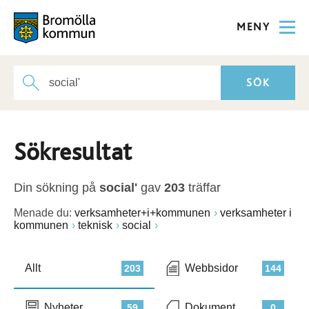
MENY
Sökresultat
Din sökning på
social'
gav
203
träffar
Menade du:
verksamheter+i+kommunen
verksamheter i
kommunen
teknisk
social
Allt
Webbsidor
203
144
Nyheter
Dokument
59
0