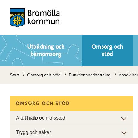
Utbildning och
Omsorg och
barnomsorg
stöd
Start
Omsorg och stöd
Funktionsnedsättning
Ansök hä
OMSORG OCH STÖD
Akut hjälp och krisstöd
Trygg och säker