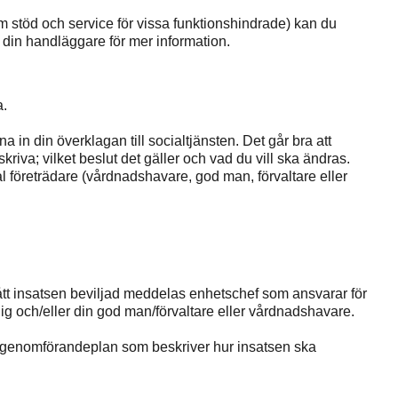
om stöd och service för vissa funktionshindrade) kan du
din handläggare för mer information.
a.
na in din överklagan till socialtjänsten. Det går bra att
skriva; vilket beslut det gäller och vad du vill ska ändras.
l företrädare (vårdnadshavare, god man, förvaltare eller
fått insatsen beviljad meddelas enhetschef som ansvarar för
dig och/eller din god man/förvaltare eller vårdnadshavare.
 genomförandeplan som beskriver hur insatsen ska