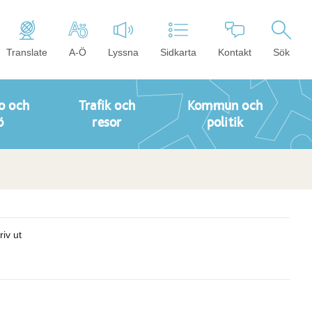
Translate
A-Ö
Lyssna
Sidkarta
Kontakt
Sök
o och
Trafik och
Kommun och
ö
resor
politik
riv ut