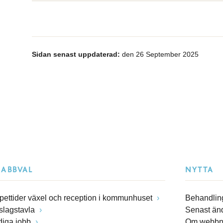
Sidan senast uppdaterad:
den 26 September 2025
NABBVAL
NYTTA
pettider växel och reception i kommunhuset
Behandling
slagstavla
Senast än
diga jobb
Om webbp