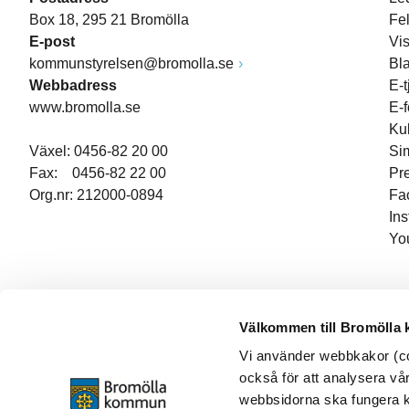
Box 18, 295 21 Bromölla
Fe
E-post
Vi
kommunstyrelsen@bromolla.se
Bl
Webbadress
E-t
www.bromolla.se
E-
Ku
Växel: 0456-82 20 00
Si
Fax: 0456-82 22 00
Pr
Org.nr: 212000-0894
Fa
In
Yo
Välkommen till Bromölla
Vi använder webbkakor (coo
också för att analysera vår
webbsidorna ska fungera ko