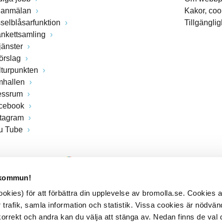
lanmälan
Kakor, coo
sselblåsarfunktion
Tillgängli
ankettsamling
jänster
förslag
lturpunkten
mhallen
essrum
cebook
stagram
u Tube
 kommun!
kies) för att förbättra din upplevelse av bromolla.se. Cookies
 trafik, samla information och statistik. Vissa cookies är nödvänd
rrekt och andra kan du välja att stänga av. Nedan finns de val 