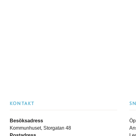
KONTAKT
S
Besöksadress
Öp
Kommunhuset, Storgatan 48
An
Postadress
Le