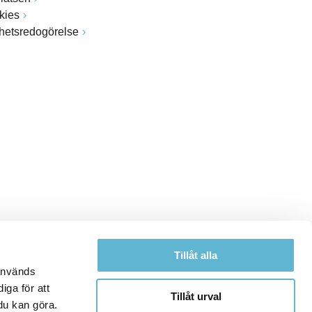
kies
ghetsredogörelse
Tillåt alla
 används
iga för att
Tillåt urval
du kan göra.