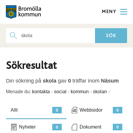
MENY
Sökresultat
Din sökning på
skola
gav
0
träffar inom
Näsum
Menade du:
kontakta
social
kommun
skolan
Allt
Webbsidor
0
0
Nyheter
Dokument
0
0