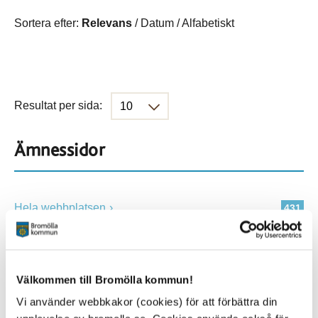
Sortera efter:
Relevans
/
Datum
/
Alfabetiskt
Resultat per sida:
Ämnessidor
Hela webbplatsen
431
Platser
Välkommen till Bromölla kommun!
Vi använder webbkakor (cookies) för att förbättra din
Alla platser
431