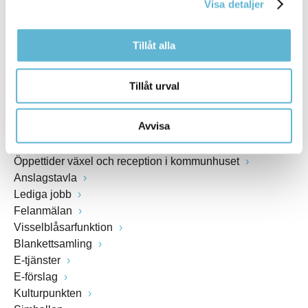
Visa detaljer
www.bromolla.se
Tillåt alla
Växel: 0456-82 20 00
Fax: 0456-82 22 00
Org.nr: 212000-0894
Tillåt urval
SNABBVAL
Avvisa
Öppettider växel och reception i kommunhuset
Anslagstavla
Lediga jobb
Felanmälan
Visselblåsarfunktion
Blankettsamling
E-tjänster
E-förslag
Kulturpunkten