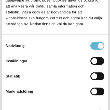
upplevelse av bromolla.se. Cookies används också för
att analysera vår trafik, samla information och
statistik. Vissa cookies är nödvändiga för att
webbsidorna ska fungera korrekt och andra kan du välja
att stänga av. Nedan finns de val du kan göra.
Samtyckesval
Nödvändig
KONTAKT
Inställningar
Besöksadress
Statistik
Kommunhuset, Storgatan 48
Postadress
Marknadsföring
Box 18, 295 21 Bromölla
E-post
kommunstyrelsen@bromolla.se
Webbadress