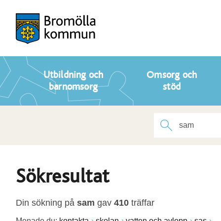
Utbildning och
Omsorg och
barnomsorg
stöd
Sökresultat
Din sökning på
sam
gav
410
träffar
Menade du:
kontakta
skolan
vatten och avlopp
sas