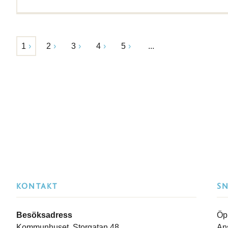
1
2
3
4
5
...
KONTAKT
S
Besöksadress
Öp
Kommunhuset, Storgatan 48
An