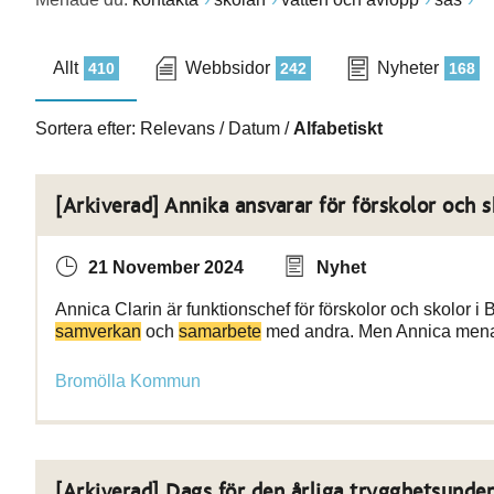
Allt
Webbsidor
Nyheter
410
242
168
Sortera efter:
Relevans
/
Datum
/
Alfabetiskt
[Arkiverad] Annika ansvarar för förskolor och s
21 November 2024
Nyhet
Annica Clarin är funktionschef för förskolor och skolor i
samverkan
och
samarbete
med andra. Men Annica mena
Bromölla Kommun
[Arkiverad] Dags för den årliga trygghetsunde