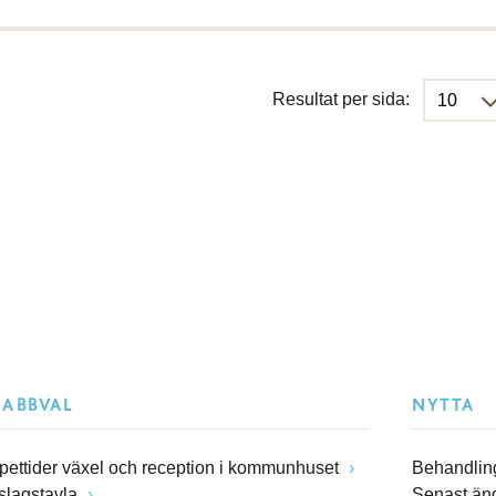
Resultat per sida:
NABBVAL
NYTTA
pettider växel och reception i kommunhuset
Behandling
slagstavla
Senast än