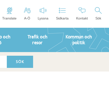
Translate
A-Ö
Lyssna
Sidkarta
Kontakt
Sök
o och
Trafik och
Kommun och
ö
resor
politik