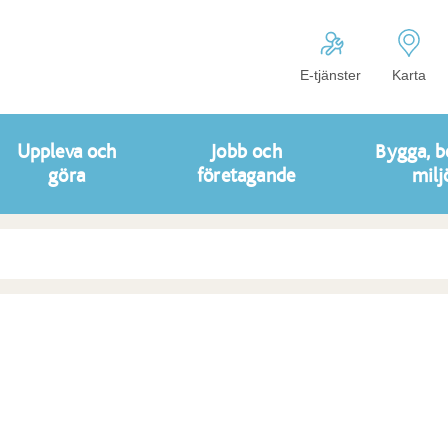
E-tjänster
Karta
Uppleva och
Jobb och
Bygga, b
göra
företagande
milj