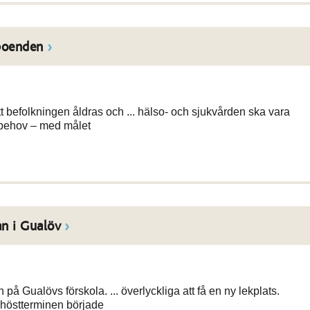
boenden
 befolkningen åldras och ... hälso- och sjukvården ska vara
 behov – med målet
an i Gualöv
Gualövs förskola. ... överlyckliga att få en ny lekplats.
 höstterminen började