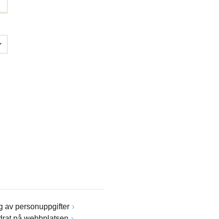
 av personuppgifter
drat på webbplatsen