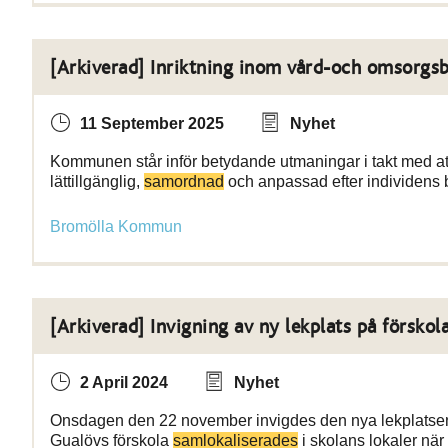
[Arkiverad] Inriktning inom vård-och omsorgs
11 September 2025
Nyhet
Kommunen står inför betydande utmaningar i takt med att
lättillgänglig,
samordnad
och anpassad efter individens
Bromölla Kommun
[Arkiverad] Invigning av ny lekplats på förskol
2 April 2024
Nyhet
Onsdagen den 22 november invigdes den nya lekplatsen på 
Gualövs förskola
samlokaliserades
i skolans lokaler när