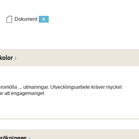
Dokument
0
kolor
 Bromölla ... utmaningar. Utvecklingsarbete kräver mycket
r att engagemanget
rsökningen