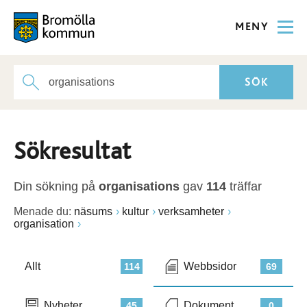
MENY
Sökresultat
Din sökning på
organisations
gav
114
träffar
Menade du:
näsums
kultur
verksamheter
organisation
Allt
Webbsidor
114
69
Nyheter
Dokument
45
0