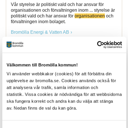
Vår styrelse är politiskt vald och har ansvar för
organisationen och förvaltningen inom ... styrelse är
politiskt vald och har ansvar för
organisationen
och
förvaltningen inom bolaget.
Bromölla Energi & Vatten AB
Styrelsesida
Välkommen till Bromölla kommun!
Vi använder webbkakor (cookies) för att förbättra din
13 January 2025
upplevelse av bromolla.se. Cookies används också för
Webbsida
att analysera vår trafik, samla information och
statistik. Vissa cookies är nödvändiga för att webbsidorna
Vår styrelse är politiskt vald och har ansvar för
organisationen och förvaltningen inom ... styrelse är
ska fungera korrekt och andra kan du välja att stänga
politiskt vald och har ansvar för
organisationen
och
av. Nedan finns de val du kan göra.
förvaltningen inom bolaget.
Bromölla Energi & Vatten AB
Samtyckesval