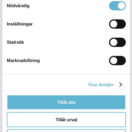
Nödvändig
Rådet för funktionshinderfrågor
Inställningar
10 January 2025
Statistik
Webbsida
och en kontaktkanal mellan kommun och
Marknadsföring
funktionsrättsorganisationer
. Ledamöterna i Rådet
för funktionshinderfrågor ... politiker samt
representanter från
funktionsrättsorganisationerna
.
Rådet för funktionshinderfrågor är
Visa detaljer
Bromölla Kommun
Tillåt alla
Tillåt urval
Brottsofferjouren