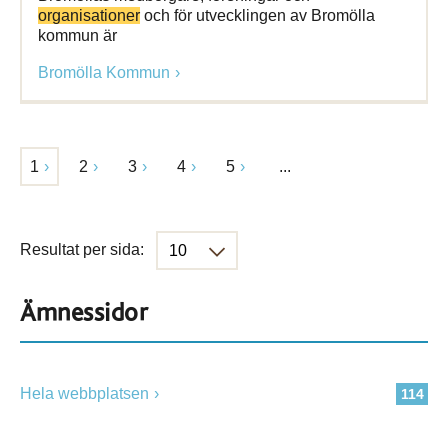
organisationer
och för utvecklingen av Bromölla
kommun är
Bromölla Kommun
1
2
3
4
5
...
Resultat per sida:
Ämnessidor
Hela webbplatsen
114