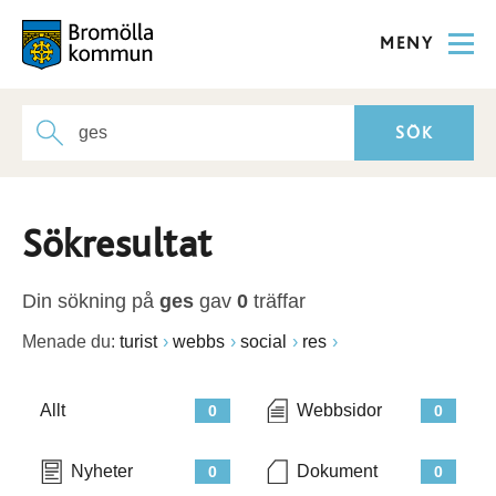
MENY
Sökresultat
Din sökning på
ges
gav
0
träffar
Menade du:
turist
webbs
social
res
Allt
Webbsidor
0
0
Nyheter
Dokument
0
0