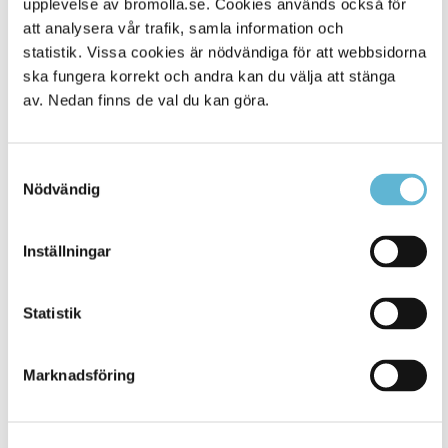
upplevelse av bromolla.se. Cookies används också för
att analysera vår trafik, samla information och
statistik. Vissa cookies är nödvändiga för att webbsidorna
ska fungera korrekt och andra kan du välja att stänga
av. Nedan finns de val du kan göra.
Samtyckesval
Nödvändig
KONTAKT
Inställningar
Besöksadress
Statistik
Kommunhuset, Storgatan 48
Postadress
Marknadsföring
Box 18, 295 21 Bromölla
E-post
kommunstyrelsen@bromolla.se
Webbadress