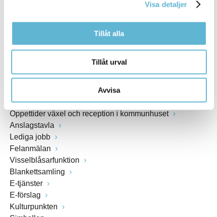
Visa detaljer
www.bromolla.se
Tillåt alla
Växel: 0456-82 20 00
Fax: 0456-82 22 00
Org.nr: 212000-0894
Tillåt urval
SNABBVAL
Avvisa
Öppettider växel och reception i kommunhuset
Anslagstavla
Lediga jobb
Felanmälan
Visselblåsarfunktion
Blankettsamling
E-tjänster
E-förslag
Kulturpunkten