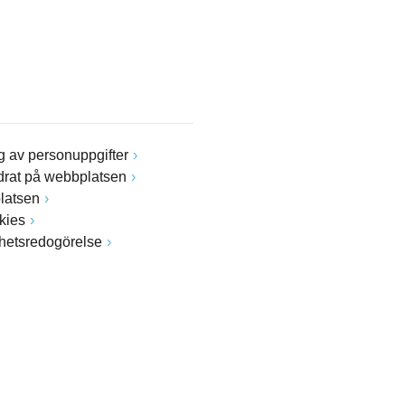
 av personuppgifter
drat på webbplatsen
latsen
kies
ghetsredogörelse