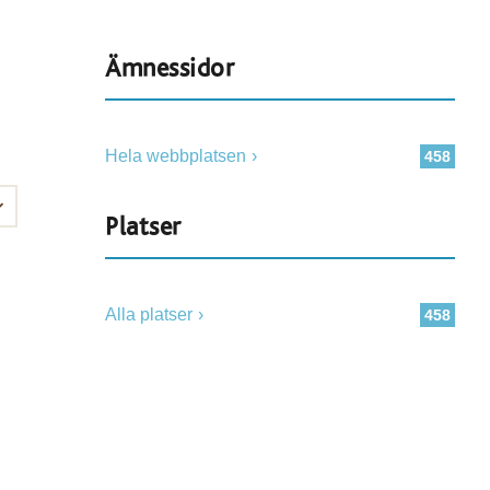
Ämnessidor
Hela webbplatsen
458
Platser
Alla platser
458