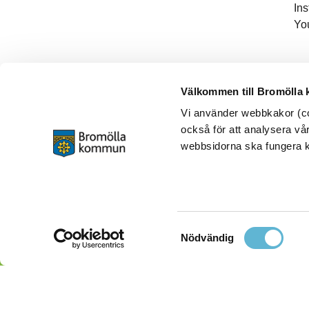
In
Yo
Välkommen till Bromölla
Vi använder webbkakor (coo
också för att analysera vår
webbsidorna ska fungera ko
Samtyckesval
Nödvändig