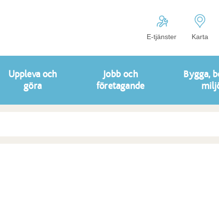
E-tjänster
Karta
Uppleva och
Jobb och
Bygga, b
göra
företagande
milj