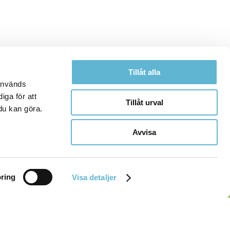
Tillåt alla
 används
iga för att
Tillåt urval
du kan göra.
Avvisa
ring
Visa detaljer