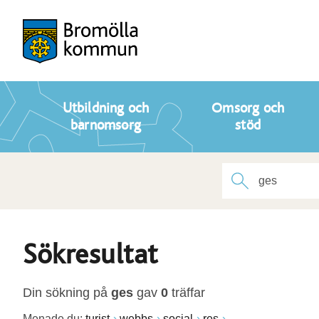
Utbildning och
Omsorg och
barnomsorg
stöd
Sökresultat
Din sökning på
ges
gav
0
träffar
Menade du:
turist
webbs
social
res