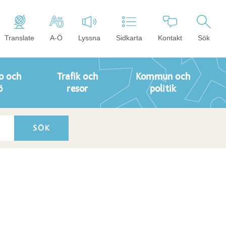
Translate
A-Ö
Lyssna
Sidkarta
Kontakt
Sök
o och
Trafik och
Kommun och
ö
resor
politik