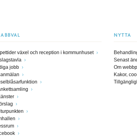
NABBVAL
NYTTA
pettider växel och reception i kommunhuset
Behandling
slagstavla
Senast än
diga jobb
Om webbp
lanmälan
Kakor, coo
sselblåsarfunktion
Tillgängli
ankettsamling
jänster
förslag
lturpunkten
mhallen
essrum
cebook