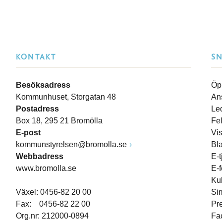
KONTAKT
S
Besöksadress
Öp
Kommunhuset, Storgatan 48
An
Postadress
Le
Box 18, 295 21 Bromölla
Fe
E-post
Vi
kommunstyrelsen@bromolla.se
Bl
Webbadress
E-t
www.bromolla.se
E-
Ku
Växel: 0456-82 20 00
Si
Fax: 0456-82 22 00
Pr
Org.nr: 212000-0894
Fa