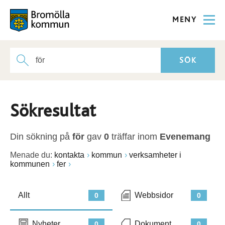
MENY
Sökresultat
Din sökning på
för
gav
0
träffar inom
Evenemang
Menade du:
kontakta
kommun
verksamheter i
kommunen
fer
Allt
Webbsidor
0
0
Nyheter
Dokument
0
0