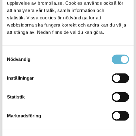
Alla platser
upplevelse av bromolla.se. Cookies används också för
1645
att analysera vår trafik, samla information och
statistik. Vissa cookies är nödvändiga för att
webbsidorna ska fungera korrekt och andra kan du välja
att stänga av. Nedan finns de val du kan göra.
Samtyckesval
Nödvändig
Inställningar
KONTAKT
Statistik
Besöksadress
Kommunhuset, Storgatan 48
Postadress
Marknadsföring
Box 18, 295 21 Bromölla
E-post
kommunstyrelsen@bromolla.se