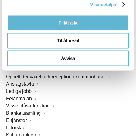
Visa detaljer
Webbadress
www.bromolla.se
Tillåt alla
Växel: 0456-82 20 00
Fax: 0456-82 22 00
Tillåt urval
Org.nr: 212000-0894
Avvisa
SNABBVAL
Öppettider växel och reception i kommunhuset
Anslagstavla
Lediga jobb
Felanmälan
Visselblåsarfunktion
Blankettsamling
E-tjänster
E-förslag
Kulturpunkten