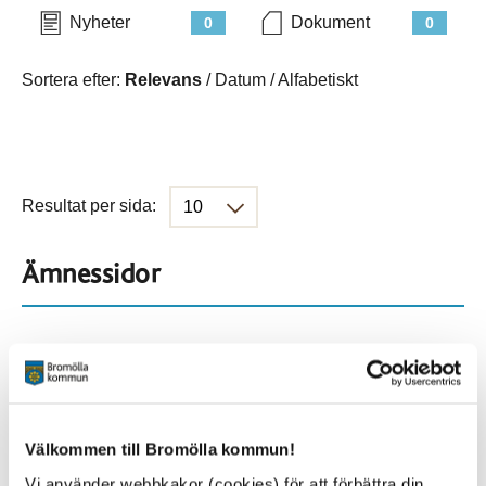
Nyheter
Dokument
0
0
Sortera efter:
Relevans
/
Datum
/
Alfabetiskt
Resultat per sida:
Ämnessidor
Hela webbplatsen
716
Platser
Välkommen till Bromölla kommun!
Vi använder webbkakor (cookies) för att förbättra din