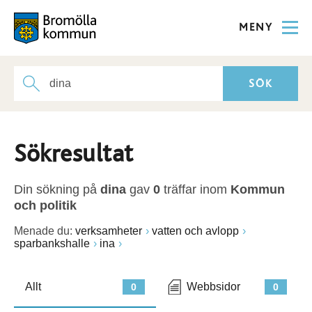
MENY
Sökresultat
Din sökning på
dina
gav
0
träffar inom
Kommun
och politik
Menade du:
verksamheter
vatten och avlopp
sparbankshalle
ina
Allt
Webbsidor
0
0