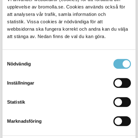
upplevelse av bromolla.se. Cookies används också för
Alla platser
716
att analysera vår trafik, samla information och
statistik. Vissa cookies är nödvändiga för att
webbsidorna ska fungera korrekt och andra kan du välja
att stänga av. Nedan finns de val du kan göra.
Samtyckesval
Nödvändig
Inställningar
KONTAKT
Statistik
Besöksadress
Kommunhuset, Storgatan 48
Postadress
Marknadsföring
Box 18, 295 21 Bromölla
E-post