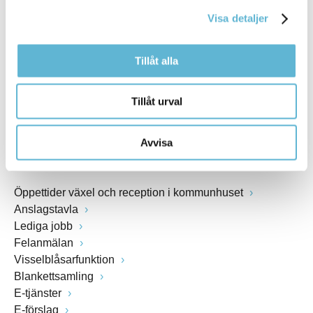
kommunstyrelsen@bromolla.se
Visa detaljer
Webbadress
www.bromolla.se
Tillåt alla
Växel: 0456-82 20 00
Fax: 0456-82 22 00
Tillåt urval
Org.nr: 212000-0894
Avvisa
SNABBVAL
Öppettider växel och reception i kommunhuset
Anslagstavla
Lediga jobb
Felanmälan
Visselblåsarfunktion
Blankettsamling
E-tjänster
E-förslag