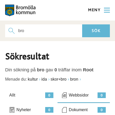
MENY
Sökresultat
Din sökning på
bro
gav
0
träffar inom
Root
Menade du:
kultur
ida
skor+bro
bron
Allt
Webbsidor
0
0
Nyheter
Dokument
0
0