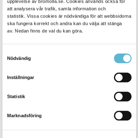
upplevelse av bromolla.se. Cookies används också för
att analysera vår trafik, samla information och
statistik. Vissa cookies är nödvändiga för att webbsidorna
ska fungera korrekt och andra kan du välja att stänga
av. Nedan finns de val du kan göra.
Samtyckesval
Nödvändig
KONTAKT
Inställningar
Besöksadress
Statistik
Kommunhuset, Storgatan 48
Postadress
Marknadsföring
Box 18, 295 21 Bromölla
E-post
kommunstyrelsen@bromolla.se
Webbadress