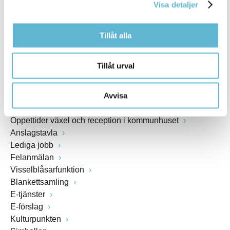
Visa detaljer
www.bromolla.se
Tillåt alla
Växel: 0456-82 20 00
Fax: 0456-82 22 00
Org.nr: 212000-0894
Tillåt urval
SNABBVAL
Avvisa
Öppettider växel och reception i kommunhuset
Anslagstavla
Lediga jobb
Felanmälan
Visselblåsarfunktion
Blankettsamling
E-tjänster
E-förslag
Kulturpunkten