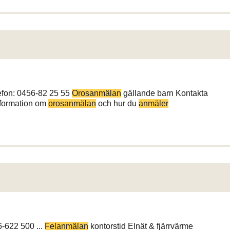
efon: 0456-82 25 55
Orosanmälan
gällande barn Kontakta
information om
orosanmälan
och hur du
anmäler
6-622 500 ...
Felanmälan
kontorstid Elnät & fjärrvärme