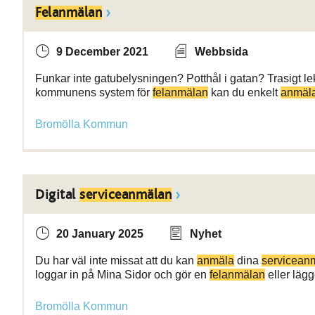
Felanmälan
9 December 2021
Webbsida
Funkar inte gatubelysningen? Potthål i gatan? Trasigt l
kommunens system för
felanmälan
kan du enkelt
anmäl
Bromölla Kommun
Digital
serviceanmälan
20 January 2025
Nyhet
Du har väl inte missat att du kan
anmäla
dina
servicean
loggar in på Mina Sidor och gör en
felanmälan
eller lägg
Bromölla Kommun