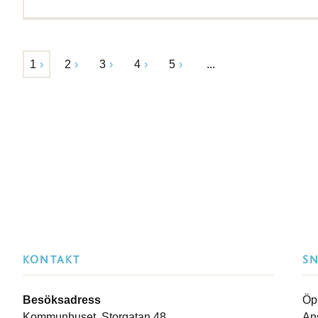
1
2
3
4
5
...
KONTAKT
S
Besöksadress
Öp
Kommunhuset, Storgatan 48
An