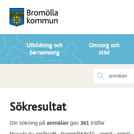
Utbildning och
Omsorg och
barnomsorg
stöd
Sökresultat
Din sökning på
anmälan
gav
361
träffar
Menade du:
språkcafé
klagomål&#x27;
anmäl
anmäl