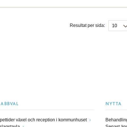
Resultat per sida:
NABBVAL
NYTTA
pettider växel och reception i kommunhuset
Behandling
slagstavla
Senast än