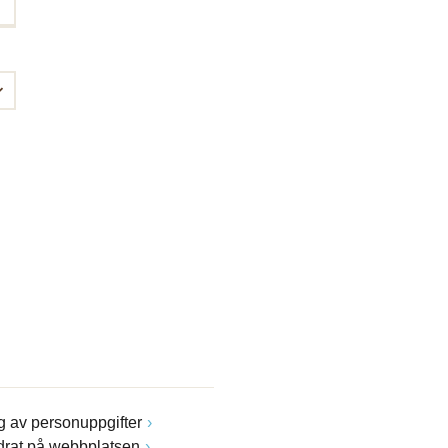
 av personuppgifter
drat på webbplatsen