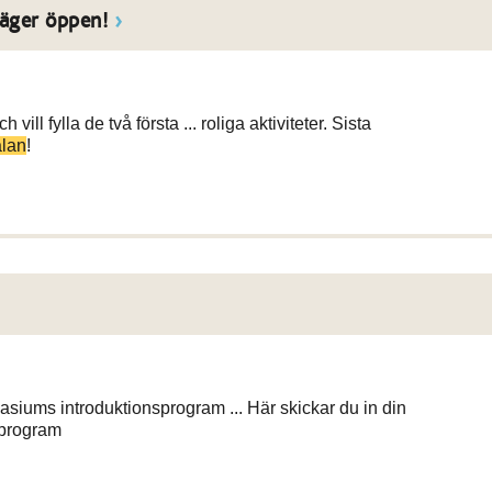
läger öppen!
ill fylla de två första ... roliga aktiviteter. Sista
lan
!
asiums introduktionsprogram ... Här skickar du in din
sprogram