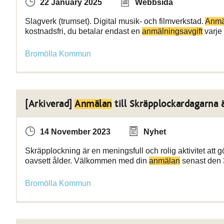
22 January 2025
Webbsida
Slagverk (trumset). Digital musik- och filmverkstad.
Anmä
kostnadsfri, du betalar endast en
anmälningsavgift
varje
Bromölla Kommun
[Arkiverad]
Anmälan
till Skräpplockardagarna 
14 November 2023
Nyhet
Skräpplockning är en meningsfull och rolig aktivitet att gö
oavsett ålder. Välkommen med din
anmälan
senast den 
Bromölla Kommun