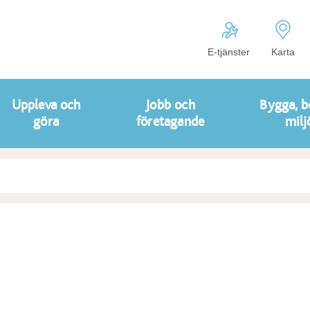
E-tjänster
Karta
Uppleva och
Jobb och
Bygga, b
göra
företagande
milj