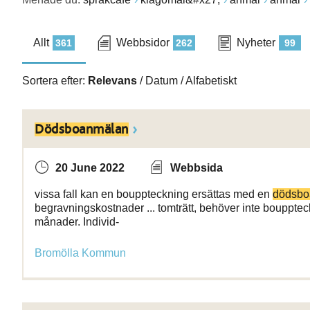
Allt
Webbsidor
Nyheter
361
262
99
Sortera efter:
Relevans
/
Datum
/
Alfabetiskt
Dödsboanmälan
20 June 2022
Webbsida
vissa fall kan en bouppteckning ersättas med en
dödsbo
begravningskostnader ... tomträtt, behöver inte bouppte
månader. Individ-
Bromölla Kommun