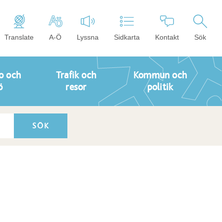
Translate
A-Ö
Lyssna
Sidkarta
Kontakt
Sök
o och
Trafik och
Kommun och
ö
resor
politik