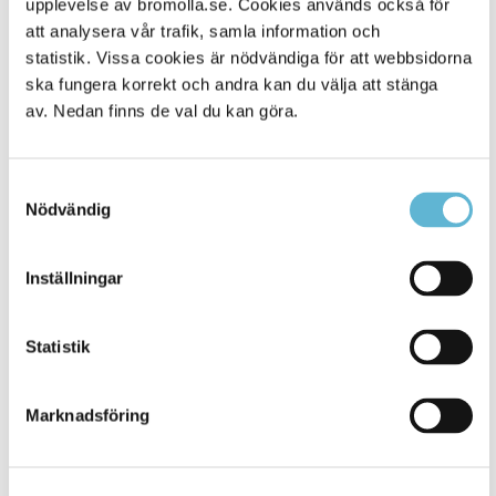
upplevelse av bromolla.se. Cookies används också för
att analysera vår trafik, samla information och
statistik. Vissa cookies är nödvändiga för att webbsidorna
ska fungera korrekt och andra kan du välja att stänga
av. Nedan finns de val du kan göra.
Samtyckesval
Nödvändig
KONTAKT
Inställningar
Besöksadress
Statistik
Kommunhuset, Storgatan 48
Postadress
Marknadsföring
Box 18, 295 21 Bromölla
E-post
kommunstyrelsen@bromolla.se
Webbadress