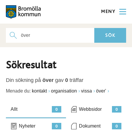
MENY
Sökresultat
Din sökning på
över
gav
0
träffar
Menade du:
kontakt
organisation
vissa
över'
Allt
Webbsidor
0
0
Nyheter
Dokument
0
0