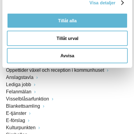
Visa detaljer
www.bromolla.se
Tillåt alla
Växel: 0456-82 20 00
Fax: 0456-82 22 00
Org.nr: 212000-0894
Tillåt urval
SNABBVAL
Avvisa
Öppettider växel och reception i kommunhuset
Anslagstavla
Lediga jobb
Felanmälan
Visselblåsarfunktion
Blankettsamling
E-tjänster
E-förslag
Kulturpunkten