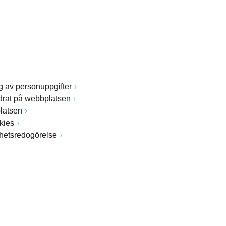
 av personuppgifter
drat på webbplatsen
latsen
kies
ghetsredogörelse