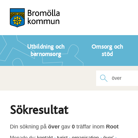
Utbildning och
Omsorg och
barnomsorg
stöd
Sökresultat
Din sökning på
över
gav
0
träffar inom
Root
Menade du:
kontakt
turist
organisation
över'