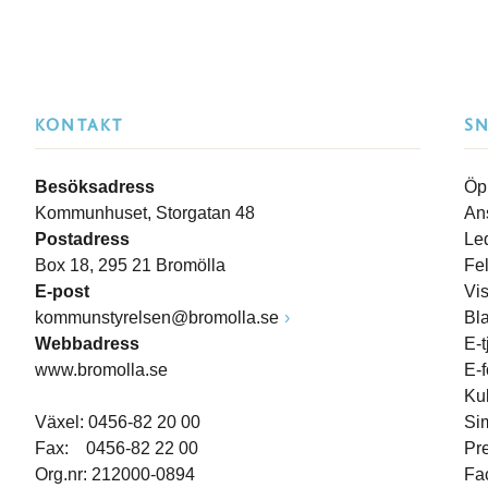
KONTAKT
S
Besöksadress
Öp
Kommunhuset, Storgatan 48
An
Postadress
Le
Box 18, 295 21 Bromölla
Fe
E-post
Vi
kommunstyrelsen@bromolla.se
Bl
Webbadress
E-t
www.bromolla.se
E-
Ku
Växel: 0456-82 20 00
Si
Fax: 0456-82 22 00
Pr
Org.nr: 212000-0894
Fa