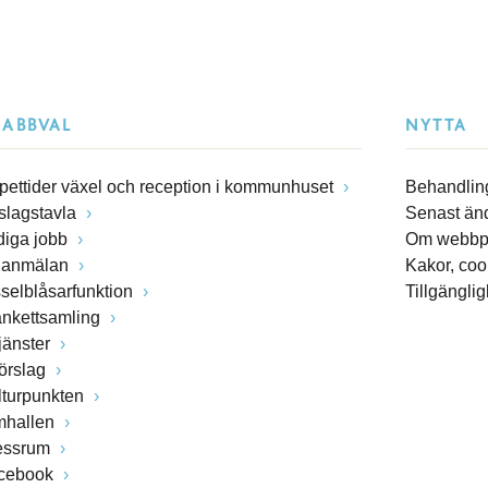
NABBVAL
NYTTA
pettider växel och reception i kommunhuset
Behandling
slagstavla
Senast än
diga jobb
Om webbp
lanmälan
Kakor, coo
sselblåsarfunktion
Tillgängli
ankettsamling
jänster
förslag
lturpunkten
mhallen
essrum
cebook