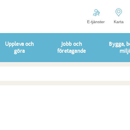
E-tjänster
Karta
Uppleva och
Jobb och
Bygga, b
göra
företagande
milj