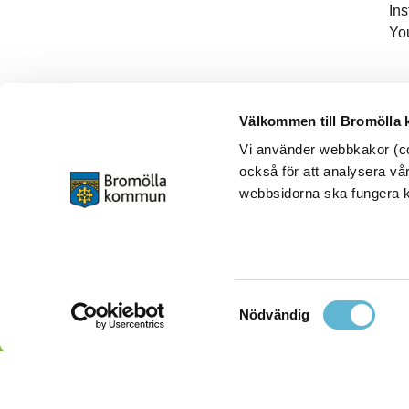
In
Yo
Välkommen till Bromölla
Vi använder webbkakor (coo
också för att analysera vår
webbsidorna ska fungera ko
Samtyckesval
Nödvändig