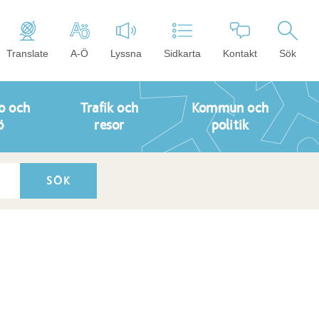
Translate
A-Ö
Lyssna
Sidkarta
Kontakt
Sök
o och
Trafik och
Kommun och
ö
resor
politik