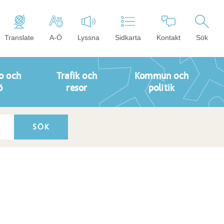
Translate
A-Ö
Lyssna
Sidkarta
Kontakt
Sök
o och
Trafik och
Kommun och
ö
resor
politik