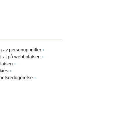
 av personuppgifter
drat på webbplatsen
latsen
kies
ghetsredogörelse