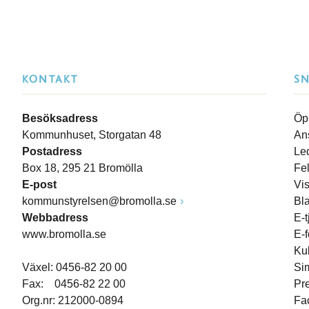
KONTAKT
S
Besöksadress
Öp
Kommunhuset, Storgatan 48
An
Postadress
Le
Box 18, 295 21 Bromölla
Fe
E-post
Vi
kommunstyrelsen@bromolla.se
Bl
Webbadress
E-t
www.bromolla.se
E-
Ku
Växel: 0456-82 20 00
Si
Fax: 0456-82 22 00
Pr
Org.nr: 212000-0894
Fa