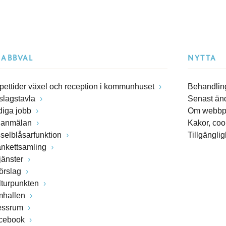
NABBVAL
NYTTA
pettider växel och reception i kommunhuset
Behandling
slagstavla
Senast än
diga jobb
Om webbp
lanmälan
Kakor, coo
sselblåsarfunktion
Tillgängli
ankettsamling
jänster
förslag
lturpunkten
mhallen
essrum
cebook