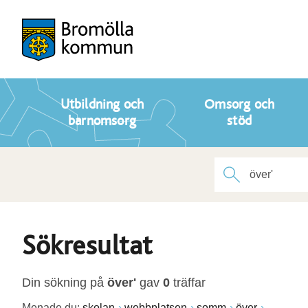
Utbildning och
Omsorg och
barnomsorg
stöd
Sökresultat
Din sökning på
över'
gav
0
träffar
Menade du:
skolan
webbplatsen
somm
över