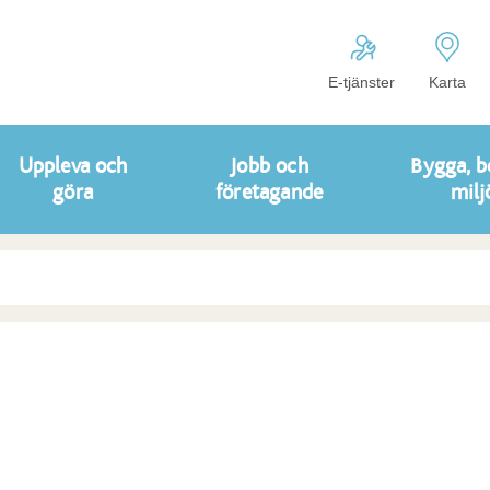
E-tjänster
Karta
Uppleva och
Jobb och
Bygga, b
göra
företagande
milj