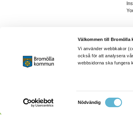
In
Yo
Välkommen till Bromölla
Vi använder webbkakor (coo
också för att analysera vår
webbsidorna ska fungera ko
Samtyckesval
Nödvändig