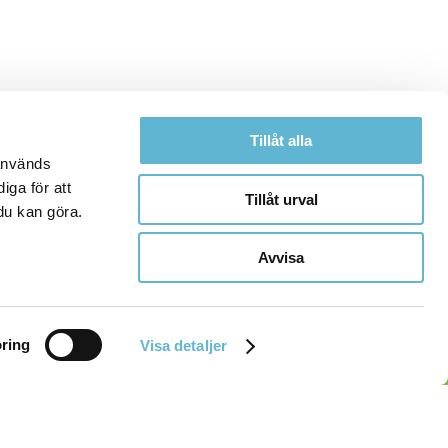
Tillåt alla
 används
iga för att
Tillåt urval
du kan göra.
Avvisa
ring
Visa detaljer