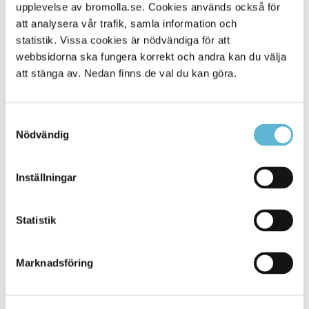
Alla platser
upplevelse av bromolla.se. Cookies används också för
229
att analysera vår trafik, samla information och
statistik. Vissa cookies är nödvändiga för att
webbsidorna ska fungera korrekt och andra kan du välja
att stänga av. Nedan finns de val du kan göra.
Samtyckesval
Nödvändig
Inställningar
KONTAKT
Statistik
Besöksadress
Kommunhuset, Storgatan 48
Postadress
Marknadsföring
Box 18, 295 21 Bromölla
E-post
kommunstyrelsen@bromolla.se