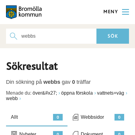
MENY
Sökresultat
Din sökning på
webbs
gav
0
träffar
Menade du:
över&#x27;
öppna förskola
vattnets+väg
webb
Allt
Webbsidor
0
0
Nyheter
Dokument
0
0