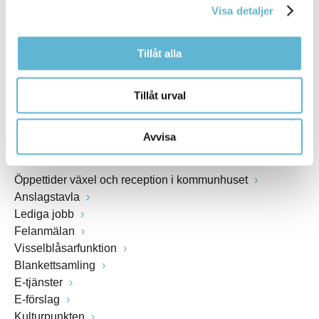
Visa detaljer
Webbadress
www.bromolla.se
Tillåt alla
Växel: 0456-82 20 00
Fax: 0456-82 22 00
Tillåt urval
Org.nr: 212000-0894
Avvisa
SNABBVAL
Öppettider växel och reception i kommunhuset
Anslagstavla
Lediga jobb
Felanmälan
Visselblåsarfunktion
Blankettsamling
E-tjänster
E-förslag
Kulturpunkten