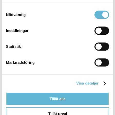
för personer med
vissa
funktionsnedsättningar att
ringa eller bli uppringda
Samtyckesval
Nödvändig
Bromölla Kommun
Inställningar
Bemanningsenheten
Statistik
12 September 2025
Marknadsföring
Webbsida
Vi arbetar med att rekrytera timavlönad och
tillsvidareanställd personal till ... Vi gör
Visa detaljer
schemaläggningar för Stöd och omsorg samt
vissa
andra delar av den kommunala verksamheten och
utbildar
Tillåt alla
Bromölla Kommun
Tillåt urval