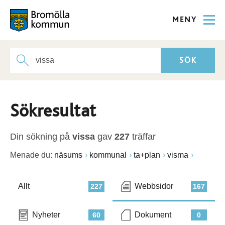
MENY
Sökresultat
Din sökning på
vissa
gav
227
träffar
Menade du:
näsums
kommunal
ta+plan
visma
Allt
Webbsidor
227
167
Nyheter
Dokument
60
0