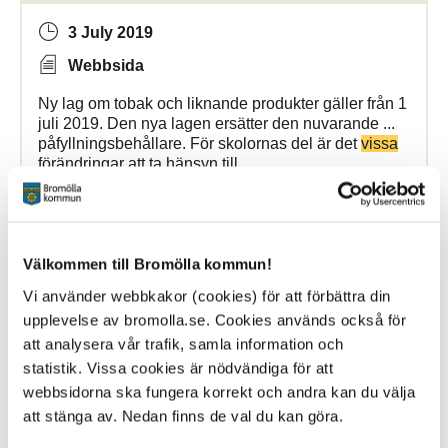
3 July 2019
Webbsida
Ny lag om tobak och liknande produkter gäller från 1
juli 2019. Den nya lagen ersätter den nuvarande ...
påfyllningsbehållare. För skolornas del är det
vissa
förändringar att ta hänsyn till.
Bromölla Kommun
Välkommen till Bromölla kommun!
Kostnadsfri samtalsförmedling
Vi använder webbkakor (cookies) för att förbättra din
upplevelse av bromolla.se. Cookies används också för
att analysera vår trafik, samla information och
27 February 2023
statistik. Vissa cookies är nödvändiga för att
Webbsida
webbsidorna ska fungera korrekt och andra kan du välja
att stänga av. Nedan finns de val du kan göra.
I Sverige finns det tre samtalsförmedlande tjänster
som är framtagna för ... är framtagna för att underlätta