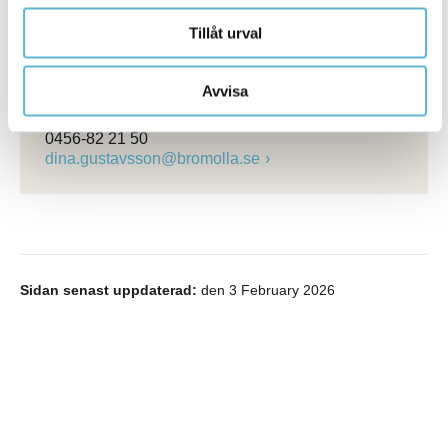
Pauline Jaldeheim
Rekryteringsspecialist
Tillåt urval
0456-82 20 99
pauline.jaldeheim@bromolla.se
Avvisa
Dina Gustavsson
Bemanningschef
0456-82 21 50
dina.gustavsson@bromolla.se
Sidan senast uppdaterad:
den 3 February 2026