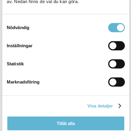
av. Nedan finns de val du kan göra.
Samtyckesval
Nödvändig
Inställningar
Time Care Planering - Multi Access
Statistik
Schemaläggning.
Klicka här för att logga in
Marknadsföring
Kontakt
Visa detaljer
Bemanningsenheten
Storgatan 48 (kommunhuset i Bromölla)
bemanningsenheten@bromolla.se
Tillåt alla