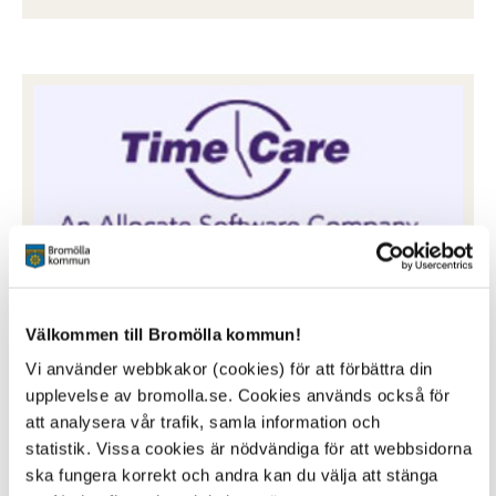
Time Care pool
Välkommen till Bromölla kommun!
Bokning av arbetspass för vikarier
Vi använder webbkakor (cookies) för att förbättra din
Klicka här för att logga in
upplevelse av bromolla.se. Cookies används också för
att analysera vår trafik, samla information och
statistik. Vissa cookies är nödvändiga för att webbsidorna
ska fungera korrekt och andra kan du välja att stänga