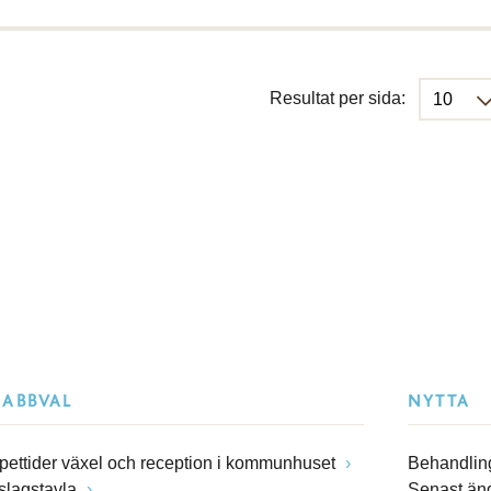
Resultat per sida:
NABBVAL
NYTTA
pettider växel och reception i kommunhuset
Behandling
slagstavla
Senast än