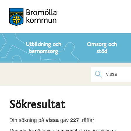
Utbildning och
Omsorg och
barnomsorg
stöd
Sökresultat
Din sökning på
vissa
gav
227
träffar
Menade du:
näsums
kommunal
ta+plan
visma