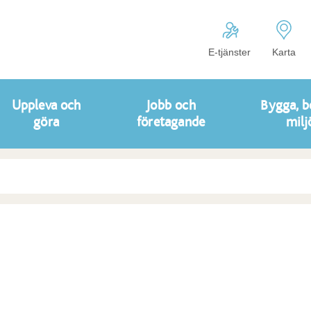
E-tjänster
Karta
Uppleva och
Jobb och
Bygga, b
göra
företagande
milj