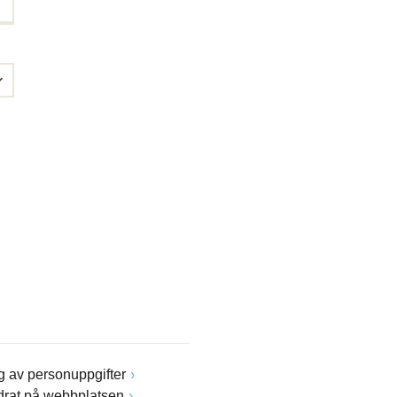
 av personuppgifter
drat på webbplatsen