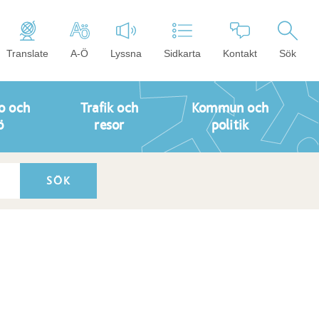
Translate
A-Ö
Lyssna
Sidkarta
Kontakt
Sök
o och
Trafik och
Kommun och
ö
resor
politik