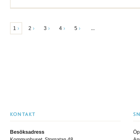
1
2
3
4
5
...
KONTAKT
S
Besöksadress
Öp
Kommunhuset, Storgatan 48
An