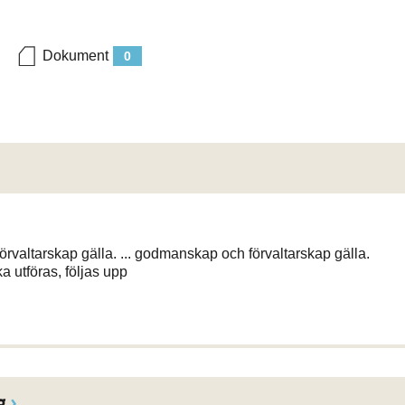
Dokument
0
rvaltarskap gälla. ... godmanskap och förvaltarskap gälla.
a utföras, följas upp
g