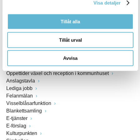
Visa detaljer
www.bromolla.se
Tillåt alla
Växel: 0456-82 20 00
Fax: 0456-82 22 00
Org.nr: 212000-0894
Tillåt urval
SNABBVAL
Avvisa
Öppettider växel och reception i kommunhuset
Anslagstavla
Lediga jobb
Felanmälan
Visselblåsarfunktion
Blankettsamling
E-tjänster
E-förslag
Kulturpunkten