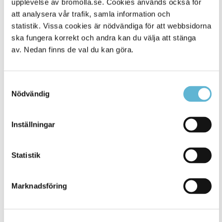
upplevelse av bromolla.se. Cookies används också för
att analysera vår trafik, samla information och
statistik. Vissa cookies är nödvändiga för att webbsidorna
ska fungera korrekt och andra kan du välja att stänga
av. Nedan finns de val du kan göra.
Samtyckesval
Nödvändig
KONTAKT
Inställningar
Besöksadress
Statistik
Kommunhuset, Storgatan 48
Postadress
Marknadsföring
Box 18, 295 21 Bromölla
E-post
kommunstyrelsen@bromolla.se
Webbadress