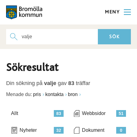
MENY
Sökresultat
Din sökning på
valje
gav
83
träffar
Menade du:
pris
kontakta
bron
Allt
Webbsidor
83
51
Nyheter
Dokument
32
0