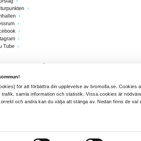
förslag
lturpunkten
mhallen
essrum
cebook
stagram
u Tube
 kommun!
kies) för att förbättra din upplevelse av bromolla.se. Cookies
 trafik, samla information och statistik. Vissa cookies är nödvänd
rrekt och andra kan du välja att stänga av. Nedan finns de val 