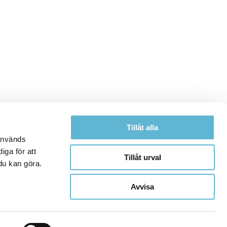
Tillåt alla
 används
iga för att
Tillåt urval
du kan göra.
Avvisa