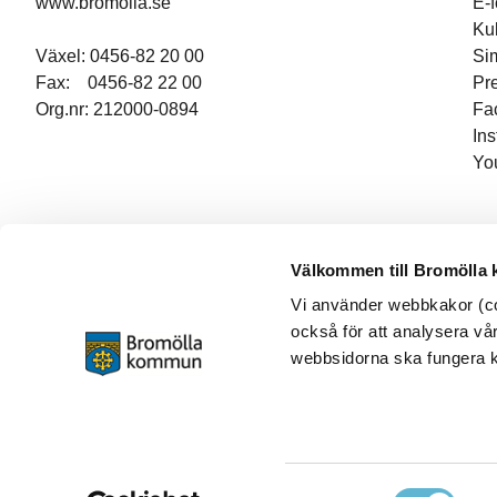
www.bromolla.se
E-
Ku
Växel: 0456-82 20 00
Si
Fax: 0456-82 22 00
Pr
Org.nr: 212000-0894
Fa
In
Yo
Välkommen till Bromölla
Vi använder webbkakor (coo
också för att analysera vår
webbsidorna ska fungera ko
Samtyckesval