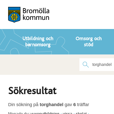
Utbildning och
Omsorg och
barnomsorg
stöd
Sökresultat
Din sökning på
torghandel
gav
6
träffar
Menade du:
vuxenutbildning
vissa
skolat