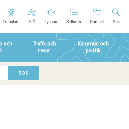
Translate
A-Ö
Lyssna
Sidkarta
Kontakt
Sök
o och
Trafik och
Kommun och
ö
resor
politik