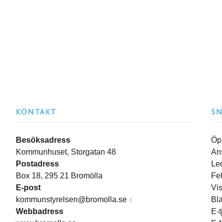
KONTAKT
S
Besöksadress
Öp
Kommunhuset, Storgatan 48
An
Postadress
Le
Box 18, 295 21 Bromölla
Fe
E-post
Vi
kommunstyrelsen@bromolla.se
Bl
Webbadress
E-t