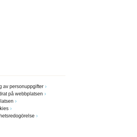
 av personuppgifter
drat på webbplatsen
latsen
kies
ghetsredogörelse