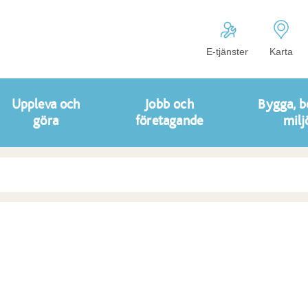
E-tjänster
Karta
Uppleva och
Jobb och
Bygga, b
göra
företagande
milj