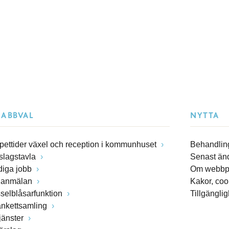
NABBVAL
NYTTA
pettider växel och reception i kommunhuset
Behandling
slagstavla
Senast än
diga jobb
Om webbp
lanmälan
Kakor, coo
sselblåsarfunktion
Tillgängli
ankettsamling
jänster