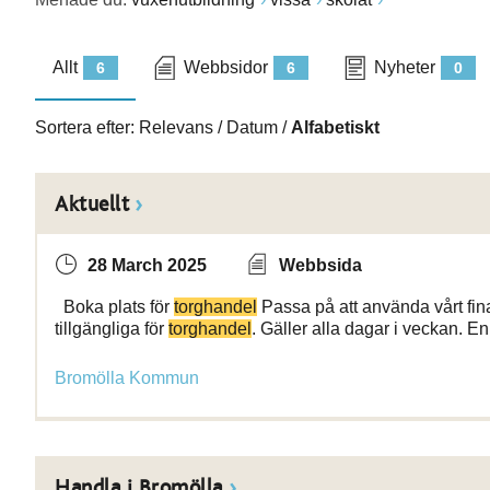
Allt
Webbsidor
Nyheter
6
6
0
Sortera efter:
Relevans
/
Datum
/
Alfabetiskt
Aktuellt
28 March 2025
Webbsida
Boka plats för
torghandel
Passa på att använda vårt fina 
tillgängliga för
torghandel
. Gäller alla dagar i veckan. En
Bromölla Kommun
Handla i Bromölla