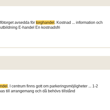
 Ifötorget avsedda för
torghandel
. Kostnad ... information och
eutbildning E-handel En kostnadsfri
andel
. I centrum finns gott om parkeringsmöjligheter ... 1-2
as till arrangemang och då behövs tillstånd