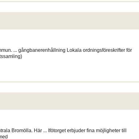
mmun. ... gångbanerenhållning Lokala ordningsföreskrifter för
ftssamling)
trala Bromölla. Här ... Ifötorget erbjuder fina möjligheter till
 med