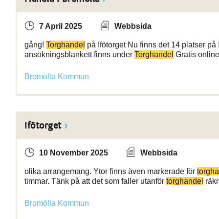
7 April 2025
Webbsida
gång!
Torghandel
på Ifötorget Nu finns det 14 platser på
ansökningsblankett finns under
Torghandel
Gratis onlin
Bromölla Kommun
Ifötorget
10 November 2025
Webbsida
olika arrangemang. Ytor finns även markerade för
torgh
timmar. Tänk på att det som faller utanför
torghandel
räkn
Bromölla Kommun