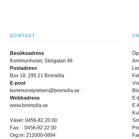
KONTAKT
S
Besöksadress
Öp
Kommunhuset, Storgatan 48
An
Postadress
Le
Box 18, 295 21 Bromölla
Fe
E-post
Vi
kommunstyrelsen@bromolla.se
Bl
Webbadress
E-t
www.bromolla.se
E-
Ku
Växel: 0456-82 20 00
Si
Fax: 0456-82 22 00
Pr
Org.nr: 212000-0894
Fa