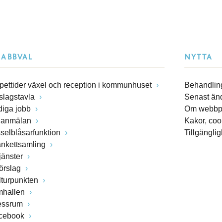
NABBVAL
NYTTA
pettider växel och reception i kommunhuset
Behandling
slagstavla
Senast än
diga jobb
Om webbp
lanmälan
Kakor, coo
sselblåsarfunktion
Tillgängli
ankettsamling
jänster
förslag
lturpunkten
mhallen
essrum
cebook