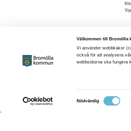
In
Yo
Välkommen till Bromölla
Vi använder webbkakor (coo
också för att analysera vår
webbsidorna ska fungera ko
Samtyckesval
Nödvändig