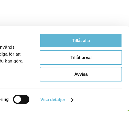
Tillåt alla
 används
iga för att
Tillåt urval
du kan göra.
Avvisa
ring
Visa detaljer