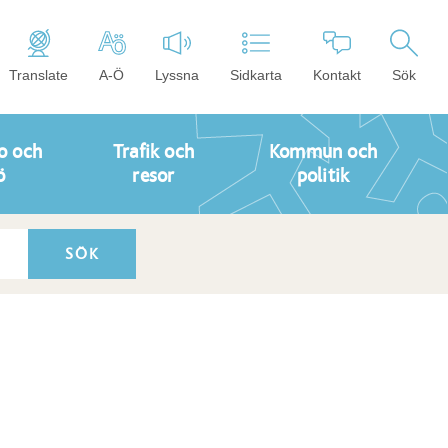
Translate
A-Ö
Lyssna
Sidkarta
Kontakt
Sök
o och
Trafik och
Kommun och
ö
resor
politik