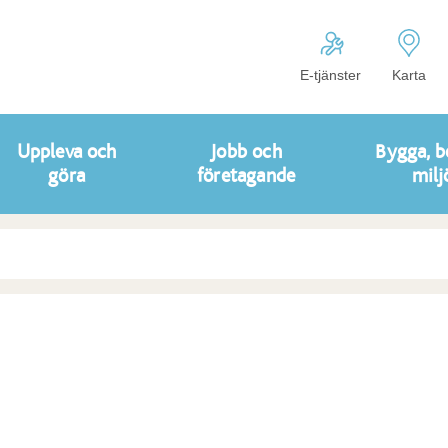
E-tjänster
Karta
Uppleva och
Jobb och
Bygga, b
göra
företagande
milj