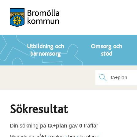
Utbildning och
Omsorg och
barnomsorg
stöd
Sökresultat
Din sökning på
ta+plan
gav
0
träffar
Menade du:
våld
parker
bro
ta+plan