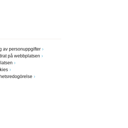
 av personuppgifter
drat på webbplatsen
latsen
kies
ghetsredogörelse