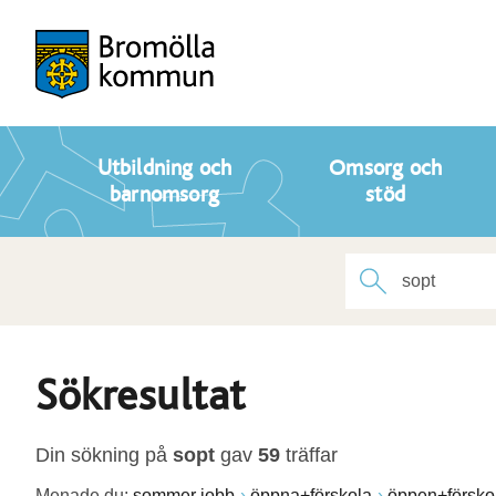
Utbildning och
Omsorg och
barnomsorg
stöd
Sökresultat
Din sökning på
sopt
gav
59
träffar
Menade du:
sommer jobb
öppna+förskola
öppen+försko