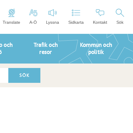
Translate
A-Ö
Lyssna
Sidkarta
Kontakt
Sök
o och
Trafik och
Kommun och
ö
resor
politik