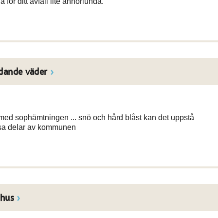
r ditt avfall lite annorlunda.
dande väder
med sophämtningen ... snö och hård blåst kan det uppstå
issa delar av kommunen
shus