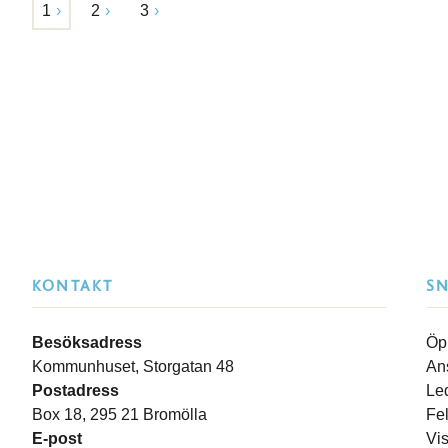
1
2
3
KONTAKT
S
Besöksadress
Öp
Kommunhuset, Storgatan 48
An
Postadress
Le
Box 18, 295 21 Bromölla
Fe
E-post
Vi