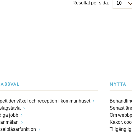
Resultat per sida:
NABBVAL
NYTTA
pettider växel och reception i kommunhuset
Behandling
slagstavla
Senast än
diga jobb
Om webbp
lanmälan
Kakor, coo
sselblåsarfunktion
Tillgängli