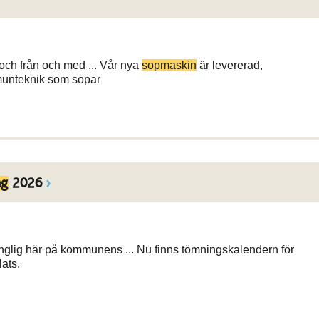
och från och med ... Vår nya
sopmaskin
är levererad,
munteknik som sopar
ng
2026
nglig här på kommunens ... Nu finns tömningskalendern för
ats.