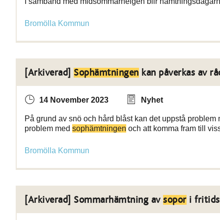
I samband med midsommarhelgen blir hämtningsdagarna fö
Bromölla Kommun
[Arkiverad]
Sophämtningen
kan påverkas av rå
14 November 2023
Nyhet
På grund av snö och hård blåst kan det uppstå problem 
problem med
sophämtningen
och att komma fram till v
Bromölla Kommun
[Arkiverad] Sommarhämtning av
sopor
i fritid