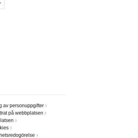
 av personuppgifter
drat på webbplatsen
latsen
kies
ghetsredogörelse