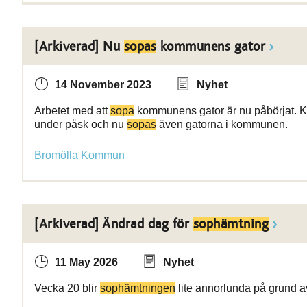
[Arkiverad] Nu
sopas
kommunens gator
14 November 2023
Nyhet
Arbetet med att
sopa
kommunens gator är nu påbörjat. Ko
under påsk och nu
sopas
även gatorna i kommunen.
Bromölla Kommun
[Arkiverad] Ändrad dag för
sophämtning
11 May 2026
Nyhet
Vecka 20 blir
sophämtningen
lite annorlunda på grund a