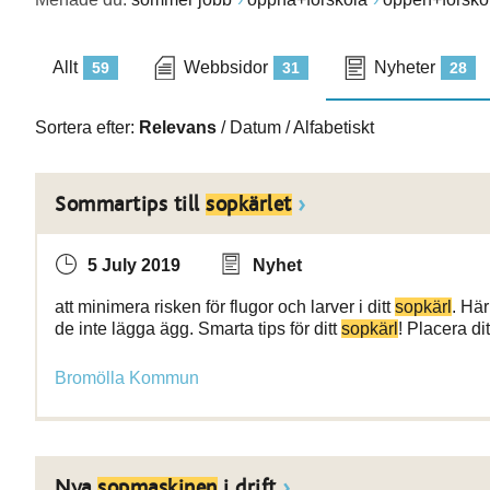
Allt
Webbsidor
Nyheter
59
31
28
Sortera efter:
Relevans
/
Datum
/
Alfabetiskt
Sommartips till
sopkärlet
5 July 2019
Nyhet
att minimera risken för flugor och larver i ditt
sopkärl
. Här
de inte lägga ägg. Smarta tips för ditt
sopkärl
! Placera di
Bromölla Kommun
Nya
sopmaskinen
i drift