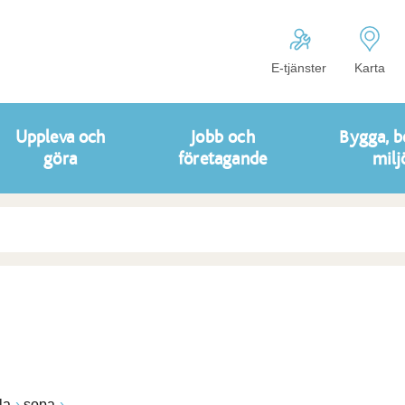
E-tjänster
Karta
Uppleva och
Jobb och
Bygga, b
göra
företagande
milj
la
sopa