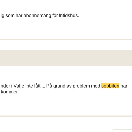
dig som har abonnemang för fritidshus.
der i Valje inte fått ... På grund av problem med
sopbilen
har
De kommer