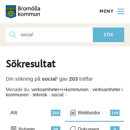
MENY
Sökresultat
Din sökning på
social'
gav
203
träffar
Menade du:
verksamheter+i+kommunen
verksamheter i
kommunen
teknisk
social
Allt
Webbsidor
203
144
Nyheter
Dokument
59
0