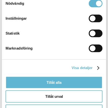
Bromölla Kommun
Nödvändig
Inställningar
Valresultat, mandatfördelning
Statistik
9 January 2023
Webbsida
Marknadsföring
I Bromölla kommun styr Socialdemokraterna och
Vänsterpartiet. Posten som oppositionsråd ... I
Bromölla kommun styr
Socialdemokraterna
och
Visa detaljer
Vänsterpartiet. Posten som oppositionsråd har
Sverigedemokraterna
Bromölla Kommun
Tillåt alla
Tillåt urval
Ekonomiskt bistånd