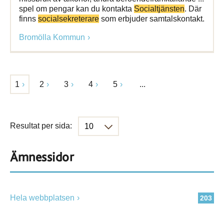
spel om pengar kan du kontakta
Socialtjänsten
. Där
finns
socialsekreterare
som erbjuder samtalskontakt.
Bromölla Kommun
1
2
3
4
5
...
Resultat per sida:
Ämnessidor
Hela webbplatsen
203