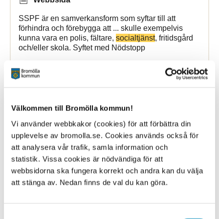
SSPF är en samverkansform som syftar till att
förhindra och förebygga att ... skulle exempelvis
kunna vara en polis, fältare,
socialtjänst
, fritidsgård
och/eller skola. Syftet med Nödstopp
Bromölla Kommun
Välkommen till Bromölla kommun!
Äldre
Vi använder webbkakor (cookies) för att förbättra din
upplevelse av bromolla.se. Cookies används också för
9 October 2025
att analysera vår trafik, samla information och
Webbsida
statistik. Vissa cookies är nödvändiga för att
webbsidorna ska fungera korrekt och andra kan du välja
Vård och omsorg ges till äldre i det egna hemmet
att stänga av. Nedan finns de val du kan göra.
och på boende. Verksamheten ... och på boende.
Verksamheten bedrivs utifrån
Socialtjänstlagen
och
Hälso-och sjukvårdslagen. På de här sidorna
Samtyckesval