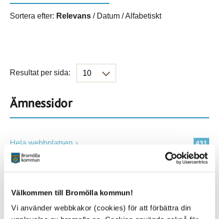
Sortera efter:
Relevans
/
Datum
/
Alfabetiskt
Resultat per sida:
Ämnessidor
Hela webbplatsen
431
Platser
Välkommen till Bromölla kommun!
Vi använder webbkakor (cookies) för att förbättra din
Alla platser
431