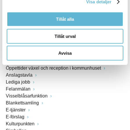
Visa detaljer
www.bromolla.se
Tillåt alla
Växel: 0456-82 20 00
Fax: 0456-82 22 00
Org.nr: 212000-0894
Tillåt urval
SNABBVAL
Avvisa
Öppettider växel och reception i kommunhuset
Anslagstavla
Lediga jobb
Felanmälan
Visselblåsarfunktion
Blankettsamling
E-tjänster
E-förslag
Kulturpunkten