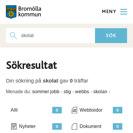
MENY
Sökresultat
Din sökning på
skolat
gav
0
träffar
Menade du:
sommer jobb
stig
webbs
skolan
Allt
Webbsidor
0
0
Nyheter
Dokument
0
0