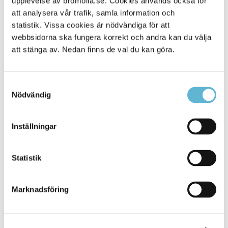
upplevelse av bromolla.se. Cookies används också för
att analysera vår trafik, samla information och
statistik. Vissa cookies är nödvändiga för att
webbsidorna ska fungera korrekt och andra kan du välja
att stänga av. Nedan finns de val du kan göra.
Samtyckesval
Nödvändig
KONTAKT
Inställningar
Besöksadress
Statistik
Kommunhuset, Storgatan 48
Postadress
Marknadsföring
Box 18, 295 21 Bromölla
E-post
kommunstyrelsen@bromolla.se
Webbadress