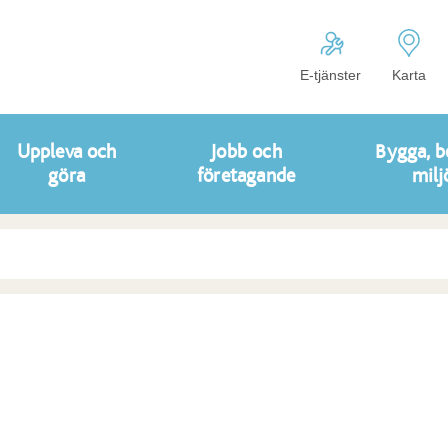
E-tjänster
Karta
Uppleva och
Jobb och
Bygga, b
göra
företagande
milj