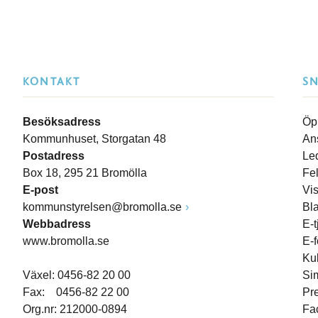
KONTAKT
S
Besöksadress
Öp
Kommunhuset, Storgatan 48
An
Postadress
Le
Box 18, 295 21 Bromölla
Fe
E-post
Vi
kommunstyrelsen@bromolla.se
Bl
Webbadress
E-t
www.bromolla.se
E-
Ku
Växel: 0456-82 20 00
Si
Fax: 0456-82 22 00
Pr
Org.nr: 212000-0894
Fa