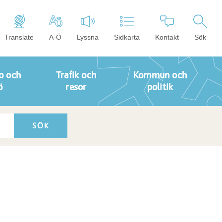
Translate
A-Ö
Lyssna
Sidkarta
Kontakt
Sök
o och
Trafik och
Kommun och
ö
resor
politik