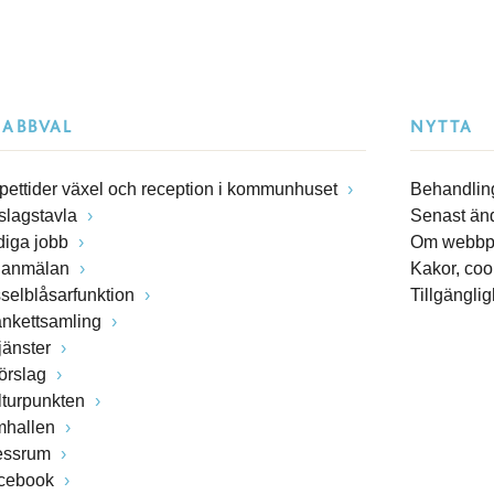
NABBVAL
NYTTA
pettider växel och reception i kommunhuset
Behandling
slagstavla
Senast än
diga jobb
Om webbp
lanmälan
Kakor, coo
sselblåsarfunktion
Tillgängli
ankettsamling
jänster
förslag
lturpunkten
mhallen
essrum
cebook