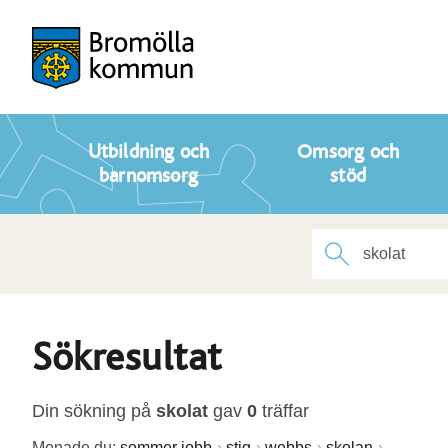
Utbildning och
Omsorg och
barnomsorg
stöd
Sökresultat
Din sökning på
skolat
gav
0
träffar
Menade du:
sommer jobb
stig
webbs
skolan