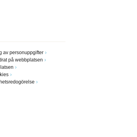
 av personuppgifter
drat på webbplatsen
latsen
kies
ghetsredogörelse