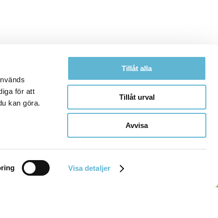
Tillåt alla
 används
iga för att
Tillåt urval
du kan göra.
Avvisa
ring
Visa detaljer