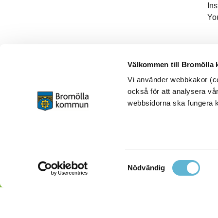
In
Yo
Välkommen till Bromölla
Vi använder webbkakor (coo
också för att analysera vår
webbsidorna ska fungera ko
Samtyckesval
Nödvändig