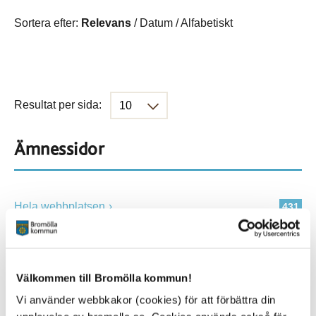
Sortera efter:
Relevans
/
Datum
/
Alfabetiskt
Resultat per sida:
Ämnessidor
Hela webbplatsen
431
Platser
Välkommen till Bromölla kommun!
Vi använder webbkakor (cookies) för att förbättra din
Alla platser
431