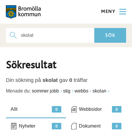
MENY
Sökresultat
Din sökning på
skolat
gav
0
träffar
Menade du:
sommer jobb
stig
webbs
skolan
Allt
Webbsidor
0
0
Nyheter
Dokument
0
0