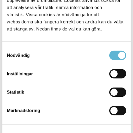
upplevelse av bromolla.se. Cookies används också för
att analysera vår trafik, samla information och
statistik. Vissa cookies är nödvändiga för att
webbsidorna ska fungera korrekt och andra kan du välja
att stänga av. Nedan finns de val du kan göra.
Samtyckesval
Nödvändig
KONTAKT
Inställningar
Besöksadress
Statistik
Kommunhuset, Storgatan 48
Postadress
Marknadsföring
Box 18, 295 21 Bromölla
E-post
kommunstyrelsen@bromolla.se
Webbadress