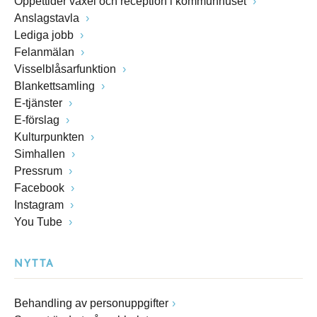
Öppettider växel och reception i kommunhuset
Anslagstavla
Lediga jobb
Felanmälan
Visselblåsarfunktion
Blankettsamling
E-tjänster
E-förslag
Kulturpunkten
Simhallen
Pressrum
Facebook
Instagram
You Tube
NYTTA
Behandling av personuppgifter