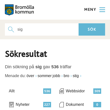
MENY
Sökresultat
Din sökning på
sig
gav
536
träffar
Menade du:
över
sommer jobb
bro
stig
Allt
Webbsidor
536
309
Nyheter
Dokument
227
0