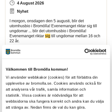
4 August 2026
Nyhet
I morgon, onsdagen den 5 augusti, blir det
utomhusbio i Bromölla! Evenemanget riktar sig till
ungdomar ... blir det utomhusbio i Bromölla!
Evenemanget riktar
sig
till ungdomar mellan 16 och
22 år.
Bromölla Kommun
Välkommen till Bromölla kommun!
[Arkiverad] Schaktarbete Strandvägen och
Vi använder webbkakor (cookies) för att förbättra din
Kyrkvägen
upplevelse av bromolla.se. Cookies används också för
att analysera vår trafik, samla information och
13 October 2025
statistik. Vissa cookies är nödvändiga för att
Nyhet
webbsidorna ska fungera korrekt och andra kan du välja
att stänga av. Nedan finns de val du kan göra.
Måndagen den 15 september inleds ett schaktarbete