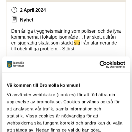
2 April 2024
Nyhet
Den årliga trygghetsmätning som polisen och de fyra
kommunerna i lokalpolisområde ... har skett utifrån
en sjugradig skala som stäckt
sig
från alarmerande
till obefintliga problem. - Störst
Bromölla Kommun
Välkommen till Bromölla kommun!
[Arkiverad] Filip Jönsson - kock på Vita
Sands storkök
Vi använder webbkakor (cookies) för att förbättra din
upplevelse av bromolla.se. Cookies används också för
att analysera vår trafik, samla information och
11 September 2025
statistik. Vissa cookies är nödvändiga för att
Nyhet
webbsidorna ska fungera korrekt och andra kan du välja
att stänga av. Nedan finns de val du kan göra.
största intresse har alltid varit mat så det föll
sig