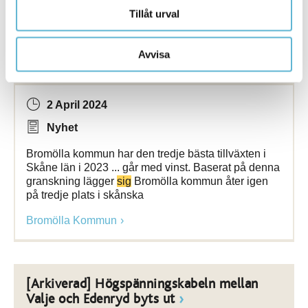
Tillåt urval
[Arkiverad] Företagen i Bromölla kommun
Avvisa
åter på skånska tillväxtpallen
2 April 2024
Nyhet
Bromölla kommun har den tredje bästa tillväxten i
Skåne län i 2023 ... går med vinst. Baserat på denna
granskning lägger
sig
Bromölla kommun åter igen
på tredje plats i skånska
Bromölla Kommun
[Arkiverad] Högspänningskabeln mellan
Valje och Edenryd byts ut