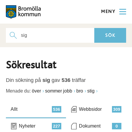
MENY
Sökresultat
Din sökning på
sig
gav
536
träffar
Menade du:
över
sommer jobb
bro
stig
Allt
Webbsidor
536
309
Nyheter
Dokument
227
0