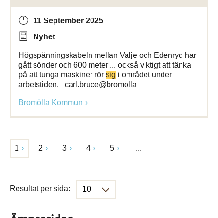
11 September 2025
Nyhet
Högspänningskabeln mellan Valje och Edenryd har
gått sönder och 600 meter ... också viktigt att tänka
på att tunga maskiner rör
sig
i området under
arbetstiden. carl.bruce@bromolla
Bromölla Kommun
1
2
3
4
5
...
Resultat per sida: