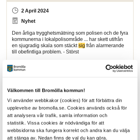
2 April 2024
Nyhet
Den årliga trygghetsmätning som polisen och de fyra
kommunerna i lokalpolisområde ... har skett utifrån
en sjugradig skala som stäckt
sig
från alarmerande
till obefintliga problem. - Störst
Bromölla Kommun
Välkommen till Bromölla kommun!
[Arkiverad] Filip Jönsson - kock på Vita
Sands storkök
Vi använder webbkakor (cookies) för att förbättra din
upplevelse av bromolla.se. Cookies används också för
att analysera vår trafik, samla information och
11 September 2025
statistik. Vissa cookies är nödvändiga för att
Nyhet
webbsidorna ska fungera korrekt och andra kan du välja
att stänga av. Nedan finns de val du kan göra.
största intresse har alltid varit mat så det föll
sig