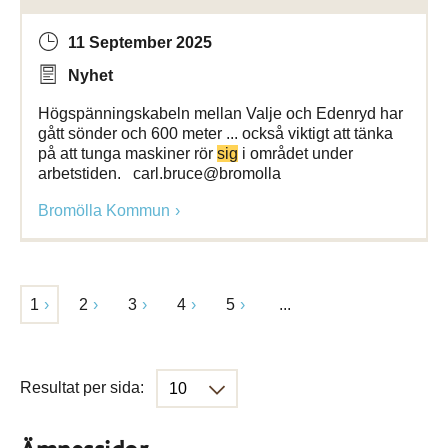
11 September 2025
Nyhet
Högspänningskabeln mellan Valje och Edenryd har
gått sönder och 600 meter ... också viktigt att tänka
på att tunga maskiner rör
sig
i området under
arbetstiden. carl.bruce@bromolla
Bromölla Kommun
1
2
3
4
5
...
Resultat per sida: