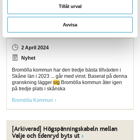
Tillåt urval
[Arkiverad] Företagen i Bromölla kommun
Avvisa
åter på skånska tillväxtpallen
2 April 2024
Nyhet
Bromölla kommun har den tredje bästa tillväxten i
Skåne län i 2023 ... går med vinst. Baserat på denna
granskning lägger
sig
Bromölla kommun åter igen
på tredje plats i skånska
Bromölla Kommun
[Arkiverad] Högspänningskabeln mellan
Valje och Edenryd byts ut