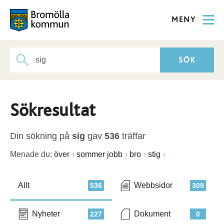
MENY
Sökresultat
Din sökning på
sig
gav
536
träffar
Menade du:
över
sommer jobb
bro
stig
Allt
Webbsidor
536
309
Nyheter
Dokument
227
0