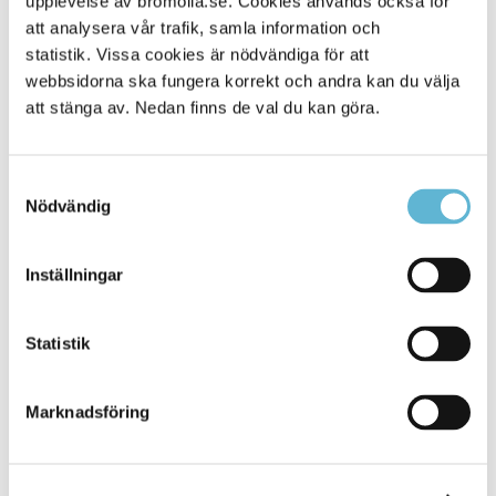
upplevelse av bromolla.se. Cookies används också för
att analysera vår trafik, samla information och
statistik. Vissa cookies är nödvändiga för att
webbsidorna ska fungera korrekt och andra kan du välja
att stänga av. Nedan finns de val du kan göra.
Samtyckesval
Nödvändig
KONTAKT
Inställningar
Besöksadress
Statistik
Kommunhuset, Storgatan 48
Postadress
Marknadsföring
Box 18, 295 21 Bromölla
E-post
kommunstyrelsen@bromolla.se
Webbadress