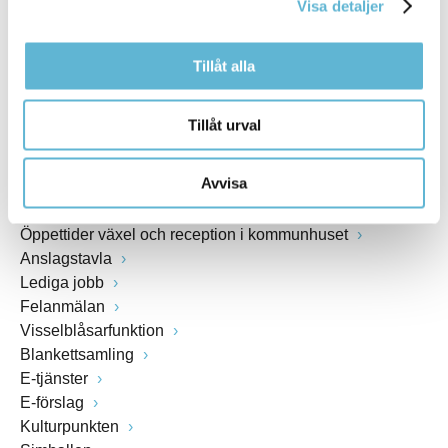
Visa detaljer
www.bromolla.se
Tillåt alla
Växel: 0456-82 20 00
Fax: 0456-82 22 00
Org.nr: 212000-0894
Tillåt urval
SNABBVAL
Avvisa
Öppettider växel och reception i kommunhuset
Anslagstavla
Lediga jobb
Felanmälan
Visselblåsarfunktion
Blankettsamling
E-tjänster
E-förslag
Kulturpunkten