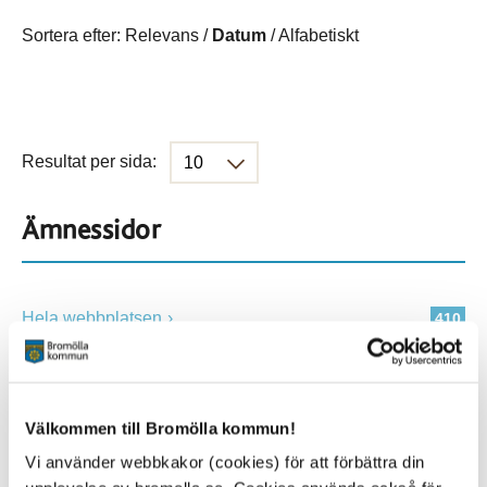
Sortera efter:
Relevans
/
Datum
/
Alfabetiskt
Resultat per sida:
Ämnessidor
Hela webbplatsen
410
Platser
Välkommen till Bromölla kommun!
Vi använder webbkakor (cookies) för att förbättra din
Alla platser
410