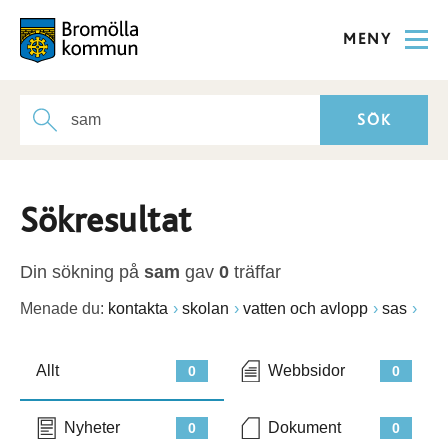
MENY
Sökresultat
Din sökning på
sam
gav
0
träffar
Menade du:
kontakta
skolan
vatten och avlopp
sas
Allt
Webbsidor
0
0
Nyheter
Dokument
0
0