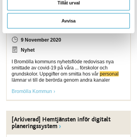
Tillåt urval
Avvisa
Så visar vi uppgifter om covid-19
9 November 2020
Nyhet
I Bromölla kommuns nyhetsflöde redovisas nya
smittade av covid-19 på våra ... förskolor och
grundskolor. Uppgifter om smitta hos vår
personal
lämnar vi till de berörda genom andra kanaler
Bromölla Kommun
[Arkiverad] Hemtjänsten inför digitalt
planeringssystem