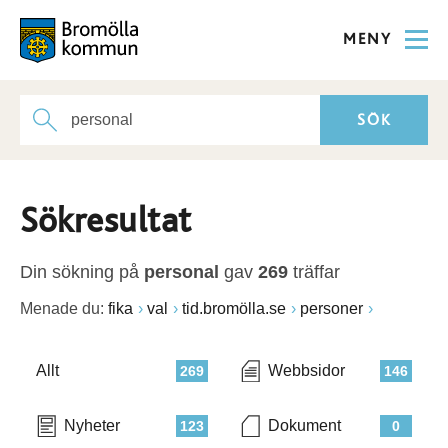
MENY
Sökresultat
Din sökning på
personal
gav
269
träffar
Menade du:
fika
val
tid.bromölla.se
personer
Allt
Webbsidor
269
146
Nyheter
Dokument
123
0