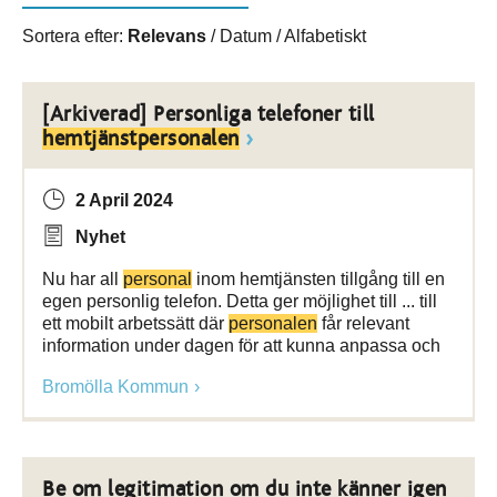
Sortera efter:
Relevans
/
Datum
/
Alfabetiskt
[Arkiverad] Personliga telefoner till
hemtjänstpersonalen
2 April 2024
Nyhet
Nu har all
personal
inom hemtjänsten tillgång till en
egen personlig telefon. Detta ger möjlighet till ... till
ett mobilt arbetssätt där
personalen
får relevant
information under dagen för att kunna anpassa och
Bromölla Kommun
Be om legitimation om du inte känner igen