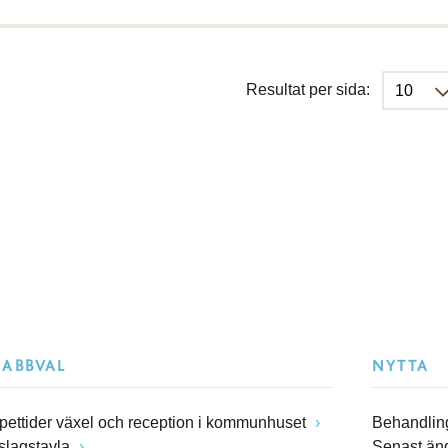
Resultat per sida:
NABBVAL
NYTTA
pettider växel och reception i kommunhuset
Behandling
slagstavla
Senast än