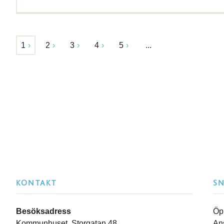
1
2
3
4
5
...
KONTAKT
S
Besöksadress
Öp
Kommunhuset, Storgatan 48
An