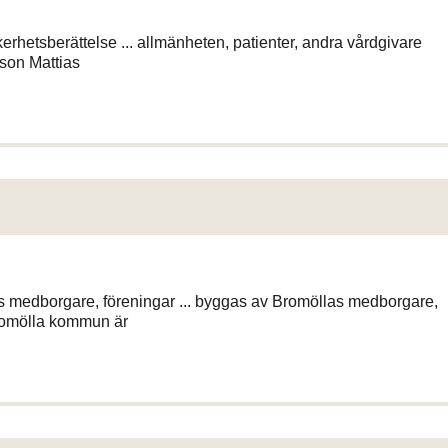
hetsberättelse ... allmänheten, patienter, andra vårdgivare
sson Mattias
s medborgare, föreningar ... byggas av Bromöllas medborgare,
romölla kommun är