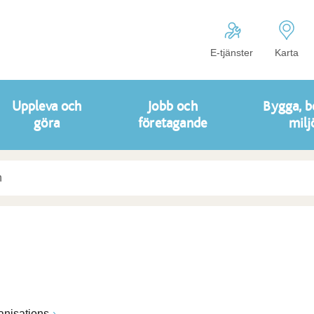
E-tjänster
Karta
Uppleva och
Jobb och
Bygga, b
göra
företagande
milj
anisations