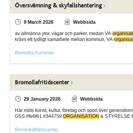
Översvämning & skyfallshantering
9 March 2026
Webbsida
av allmänna ytor, vägar och parker, medan VA-
organisat
krävs ett tydligt samarbete mellan kommun, VA-
organisa
Bromölla Kommun
Bromollafritidscenter
29 January 2026
Webbsida
Här möts konst, kultur, företag och sport över generat
OSS #fe6f61 #344759
ORGANISATION
& STYRELSE B
Bromollafritidscenter