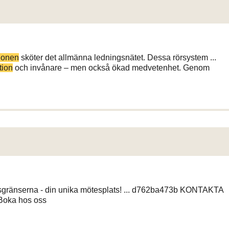
ionen
sköter det allmänna ledningsnätet. Dessa rörsystem ...
tion
och invånare – men också ökad medvetenhet. Genom
ionsgränserna - din unika mötesplats! ... d762ba473b KONTAKTA
oka hos oss