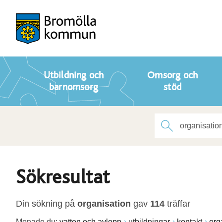
Utbildning och
Omsorg och
barnomsorg
stöd
Sökresultat
Din sökning på
organisation
gav
114
träffar
Menade du:
vatten och avlopp
utbildningar
kontakt
org