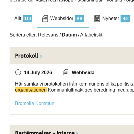
Allt
Webbsidor
Nyheter
114
69
45
Sortera efter:
Relevans
/
Datum
/
Alfabetiskt
Protokoll
14 July 2026
Webbsida
Här samlar vi protokollen från kommunens olika politisk
organisationen
Kommunfullmäktiges beredning med upp
Bromölla Kommun
Bestämmelser - interna