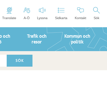
Translate
A-Ö
Lyssna
Sidkarta
Kontakt
Sök
o och
Trafik och
Kommun och
ö
resor
politik