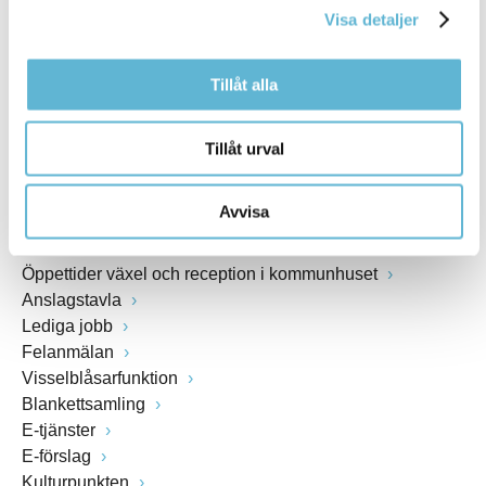
Webbadress
Visa detaljer
www.bromolla.se
Tillåt alla
Växel: 0456-82 20 00
Fax: 0456-82 22 00
Tillåt urval
Org.nr: 212000-0894
Avvisa
SNABBVAL
Öppettider växel och reception i kommunhuset
Anslagstavla
Lediga jobb
Felanmälan
Visselblåsarfunktion
Blankettsamling
E-tjänster
E-förslag
Kulturpunkten