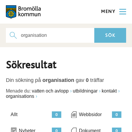
MENY
Sökresultat
Din sökning på
organisation
gav
0
träffar
Menade du:
vatten och avlopp
utbildningar
kontakt
organisations
Allt
Webbsidor
0
0
Nyheter
Dokument
0
0