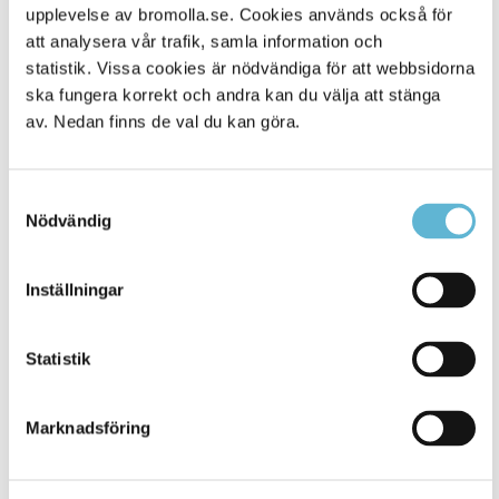
Alla platser
114
upplevelse av bromolla.se. Cookies används också för
att analysera vår trafik, samla information och
statistik. Vissa cookies är nödvändiga för att webbsidorna
ska fungera korrekt och andra kan du välja att stänga
av. Nedan finns de val du kan göra.
Samtyckesval
Nödvändig
Inställningar
KONTAKT
Besöksadress
Statistik
Kommunhuset, Storgatan 48
Postadress
Marknadsföring
Box 18, 295 21 Bromölla
E-post
kommunstyrelsen@bromolla.se