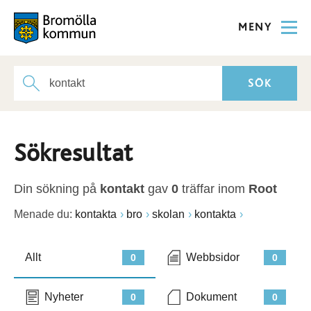
MENY
Sökresultat
Din sökning på
kontakt
gav
0
träffar inom
Root
Menade du:
kontakta
bro
skolan
kontakta
Allt
Webbsidor
0
0
Nyheter
Dokument
0
0