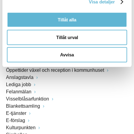
Visa detaljer
www.bromolla.se
Tillåt alla
Växel: 0456-82 20 00
Fax: 0456-82 22 00
Org.nr: 212000-0894
Tillåt urval
SNABBVAL
Avvisa
Öppettider växel och reception i kommunhuset
Anslagstavla
Lediga jobb
Felanmälan
Visselblåsarfunktion
Blankettsamling
E-tjänster
E-förslag
Kulturpunkten