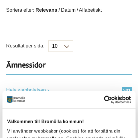
Sortera efter:
Relevans
/
Datum
/
Alfabetiskt
Resultat per sida:
Ämnessidor
Hela webbplatsen
901
Platser
Välkommen till Bromölla kommun!
Vi använder webbkakor (cookies) för att förbättra din
Alla platser
901