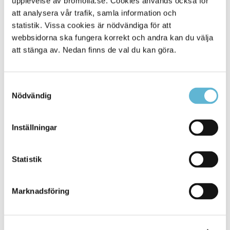
upplevelse av bromolla.se. Cookies används också för
att analysera vår trafik, samla information och
statistik. Vissa cookies är nödvändiga för att
webbsidorna ska fungera korrekt och andra kan du välja
att stänga av. Nedan finns de val du kan göra.
Samtyckesval
Nödvändig
KONTAKT
Inställningar
Besöksadress
Statistik
Kommunhuset, Storgatan 48
Postadress
Marknadsföring
Box 18, 295 21 Bromölla
E-post
kommunstyrelsen@bromolla.se
Webbadress