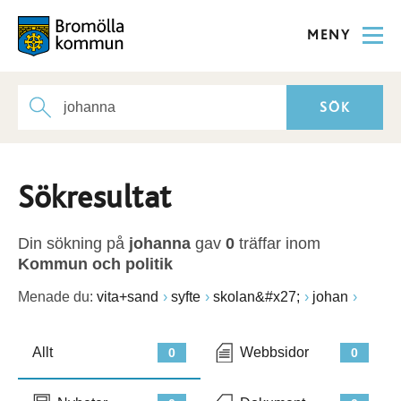
MENY
Sökresultat
Din sökning på
johanna
gav
0
träffar inom
Kommun och politik
Menade du:
vita+sand
syfte
skolan&#x27;
johan
Allt
Webbsidor
0
0