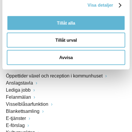
Visa detaljer
Webbadress
www.bromolla.se
Tillåt alla
Växel: 0456-82 20 00
Fax: 0456-82 22 00
Tillåt urval
Org.nr: 212000-0894
Avvisa
SNABBVAL
Öppettider växel och reception i kommunhuset
Anslagstavla
Lediga jobb
Felanmälan
Visselblåsarfunktion
Blankettsamling
E-tjänster
E-förslag