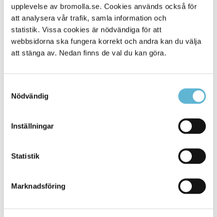
upplevelse av bromolla.se. Cookies används också för
Alla platser
18
att analysera vår trafik, samla information och
statistik. Vissa cookies är nödvändiga för att
webbsidorna ska fungera korrekt och andra kan du välja
att stänga av. Nedan finns de val du kan göra.
Samtyckesval
Nödvändig
Inställningar
KONTAKT
Statistik
Besöksadress
Kommunhuset, Storgatan 48
Postadress
Marknadsföring
Box 18, 295 21 Bromölla
E-post
kommunstyrelsen@bromolla.se