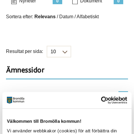
Nyheter
Dokument
0
0
Sortera efter:
Relevans
/
Datum
/
Alfabetiskt
Resultat per sida:
Ämnessidor
Hela webbplatsen
18
Platser
Välkommen till Bromölla kommun!
Vi använder webbkakor (cookies) för att förbättra din