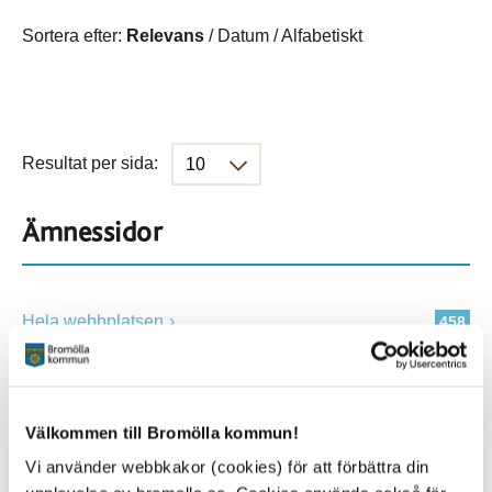
Sortera efter:
Relevans
/
Datum
/
Alfabetiskt
Resultat per sida:
Ämnessidor
Hela webbplatsen
458
Platser
Välkommen till Bromölla kommun!
Vi använder webbkakor (cookies) för att förbättra din
Alla platser
458