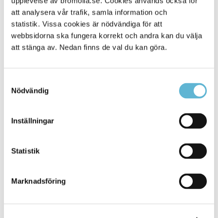
upplevelse av bromolla.se. Cookies används också för
att analysera vår trafik, samla information och
statistik. Vissa cookies är nödvändiga för att
webbsidorna ska fungera korrekt och andra kan du välja
att stänga av. Nedan finns de val du kan göra.
Samtyckesval
Nödvändig
KONTAKT
Inställningar
Besöksadress
Statistik
Kommunhuset, Storgatan 48
Postadress
Marknadsföring
Box 18, 295 21 Bromölla
E-post
kommunstyrelsen@bromolla.se
Webbadress