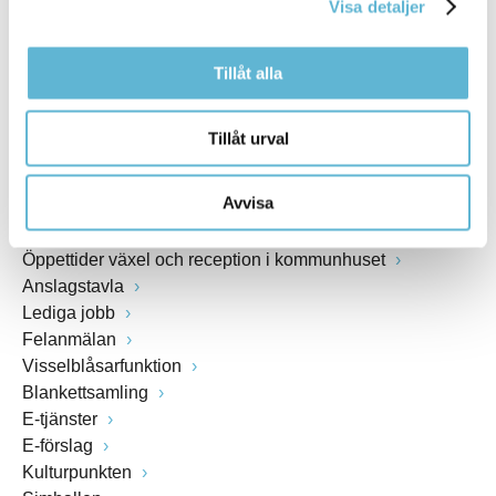
Visa detaljer
www.bromolla.se
Tillåt alla
Växel: 0456-82 20 00
Fax: 0456-82 22 00
Org.nr: 212000-0894
Tillåt urval
SNABBVAL
Avvisa
Öppettider växel och reception i kommunhuset
Anslagstavla
Lediga jobb
Felanmälan
Visselblåsarfunktion
Blankettsamling
E-tjänster
E-förslag
Kulturpunkten