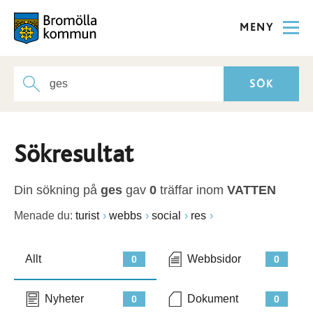
MENY
Sökresultat
Din sökning på
ges
gav
0
träffar inom
VATTEN
Menade du:
turist
webbs
social
res
Allt
Webbsidor
0
0
Nyheter
Dokument
0
0