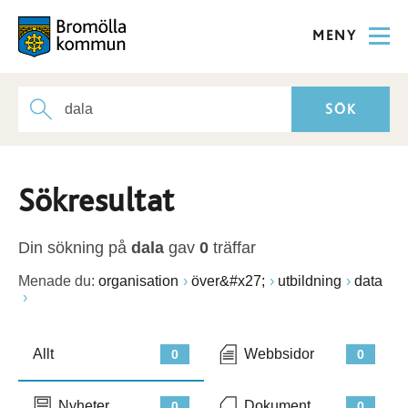
MENY
Sökresultat
Din sökning på
dala
gav
0
träffar
Menade du:
organisation
över&#x27;
utbildning
data
Allt
Webbsidor
0
0
Nyheter
Dokument
0
0