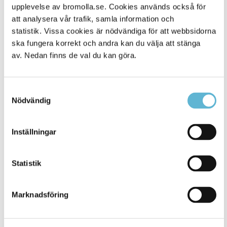
Alla platser
68
upplevelse av bromolla.se. Cookies används också för
att analysera vår trafik, samla information och
statistik. Vissa cookies är nödvändiga för att webbsidorna
ska fungera korrekt och andra kan du välja att stänga
av. Nedan finns de val du kan göra.
Samtyckesval
Nödvändig
Inställningar
KONTAKT
Besöksadress
Statistik
Kommunhuset, Storgatan 48
Postadress
Marknadsföring
Box 18, 295 21 Bromölla
E-post
kommunstyrelsen@bromolla.se