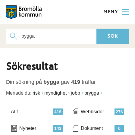
MENY
Sökresultat
Din sökning på
bygga
gav
419
träffar
Menade du:
risk
myndighet
jobb
brygga
Allt
Webbsidor
419
276
Nyheter
Dokument
143
0