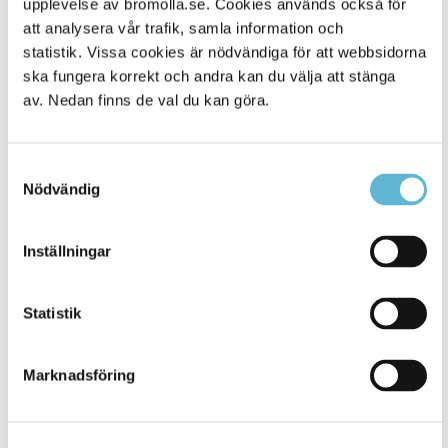
upplevelse av bromolla.se. Cookies används också för
att analysera vår trafik, samla information och
statistik. Vissa cookies är nödvändiga för att webbsidorna
ska fungera korrekt och andra kan du välja att stänga
av. Nedan finns de val du kan göra.
Samtyckesval
Nödvändig
KONTAKT
Inställningar
Besöksadress
Statistik
Kommunhuset, Storgatan 48
Postadress
Marknadsföring
Box 18, 295 21 Bromölla
E-post
kommunstyrelsen@bromolla.se
Webbadress