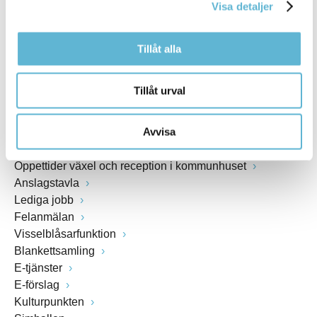
Visa detaljer
www.bromolla.se
Tillåt alla
Växel: 0456-82 20 00
Fax: 0456-82 22 00
Org.nr: 212000-0894
Tillåt urval
SNABBVAL
Avvisa
Öppettider växel och reception i kommunhuset
Anslagstavla
Lediga jobb
Felanmälan
Visselblåsarfunktion
Blankettsamling
E-tjänster
E-förslag
Kulturpunkten