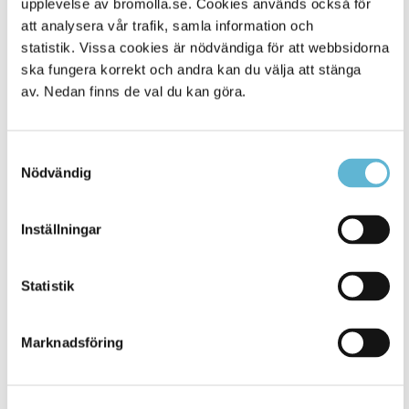
upplevelse av bromolla.se. Cookies används också för
att analysera vår trafik, samla information och
statistik. Vissa cookies är nödvändiga för att webbsidorna
ska fungera korrekt och andra kan du välja att stänga
av. Nedan finns de val du kan göra.
Samtyckesval
Nödvändig
KONTAKT
Inställningar
Besöksadress
Statistik
Kommunhuset, Storgatan 48
Postadress
Marknadsföring
Box 18, 295 21 Bromölla
E-post
kommunstyrelsen@bromolla.se
Webbadress