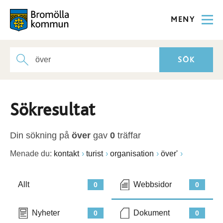
MENY
Sökresultat
Din sökning på
över
gav
0
träffar
Menade du:
kontakt
turist
organisation
över'
Allt
Webbsidor
0
0
Nyheter
Dokument
0
0