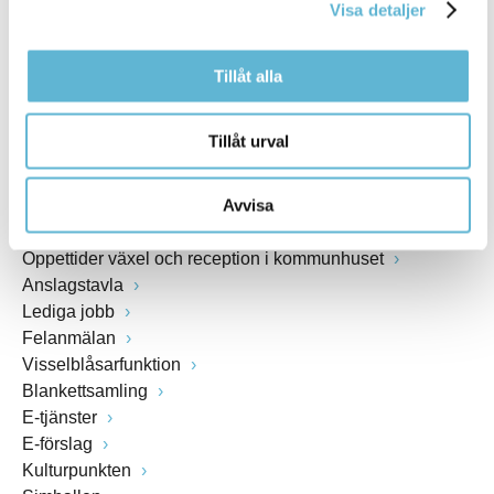
Visa detaljer
www.bromolla.se
Tillåt alla
Växel: 0456-82 20 00
Fax: 0456-82 22 00
Org.nr: 212000-0894
Tillåt urval
SNABBVAL
Avvisa
Öppettider växel och reception i kommunhuset
Anslagstavla
Lediga jobb
Felanmälan
Visselblåsarfunktion
Blankettsamling
E-tjänster
E-förslag
Kulturpunkten