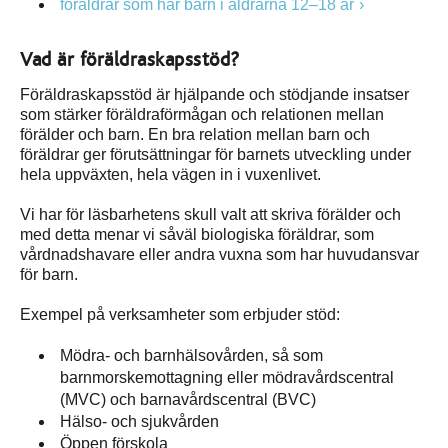
föräldrar som har barn i åldrarna 12–18 år
Vad är föräldraskapsstöd?
Föräldraskapsstöd är hjälpande och stödjande insatser
som stärker föräldraförmågan och relationen mellan
förälder och barn. En bra relation mellan barn och
föräldrar ger förutsättningar för barnets utveckling under
hela uppväxten, hela vägen in i vuxenlivet.
Vi har för läsbarhetens skull valt att skriva förälder och
med detta menar vi såväl biologiska föräldrar, som
vårdnadshavare eller andra vuxna som har huvudansvar
för barn.
Exempel på verksamheter som erbjuder stöd:
Mödra- och barnhälsovården, så som
barnmorskemottagning eller mödravårdscentral
(MVC) och barnavårdscentral (BVC)
Hälso- och sjukvården
Öppen förskola