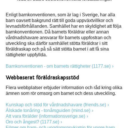
Enligt barnkonventionen, som är lag i Sverige, har alla
barn oavsett bakgrund rätt till goda uppväxtvillkor och
levnadsförhållanden. Samhället har en skyldighet att följa
barnkonventionen. Då barnets föräldrar eller annan
vårdnadshavare ansvarar för barnets uppfostran och
utveckling ska därför samhället stötta föräldrar i sitt
föräldraskap och på så sätt stötta barnet i att få sina
rättigheter uppfyllda.
Barnkonventionen - om barnets rättigheter (1177.se)
Webbaserat föräldraskapsstöd
Flera webbplatser erbjuder information och råd kring olika
ämnen som rör omsorg om barnet och dess utveckling.
Kunskap och stöd för vårdnadshavare (friends.se)
Älskade tonåring - tonårsguiden (mind.se)
Att vara förälder (informationsverige.se)
Oro och ångest? (1177.se)
Filmer om barn- och ungdomspsykiatrin för yngre barn