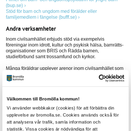
(bup.se)
Stöd för barn och ungdom med förälder eller
familjemedlem i fängelse (bufff.se)
Andra verksamheter
Inom civilsamhället erbjuds stöd via exempelvis
föreningar inom idrott, kultur och psykisk hälsa, barnrätts­
organisationer som BRIS och Rädda barnen,
studieförbund samt trossamfund och kyrkor.
Många föräldrar upplever arenor inom civilsamhället som
enklare att komma till, det kan exempelvis finnas hjälp att
få på plaster där inte offentlig sektor finns, eller med ett
tema som bättre passar dig som individ.
Bris olika vuxenstöd om barn (bris.se)
Välkommen till Bromölla kommun!
Tips, råd och handböcker för föräldrar (raddabarnen.se)
Vi använder webbkakor (cookies) för att förbättra din
Förebygg och stoppa mobbning (friends.se)
upplevelse av bromolla.se. Cookies används också för
E-bok Livsviktiga snack, barn som kan prata om känslor
mår bättre (suicidezero.se)
att analysera vår trafik, samla information och
Föräldralinjen - stödlinje för dig som är orolig för ett barn
statistik. Vissa cookies är nödvändiga för att