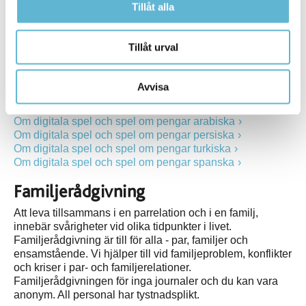
Tillåt alla
webbplats
Informationsfolder (pdf) på olika språk - Om digitala spel
Tillåt urval
och spel om pengar
Om digitala spel och spel om pengar svenska
Om digitala spel och spel om pengar engelska
Avvisa
Om digitala spel och spel om pengar somaliska
Om digitala spel och spel om pengar tigrinska
Om digitala spel och spel om pengar arabiska
Om digitala spel och spel om pengar persiska
Om digitala spel och spel om pengar turkiska
Om digitala spel och spel om pengar spanska
Familjerådgivning
Att leva tillsammans i en parrelation och i en familj,
innebär svårigheter vid olika tidpunkter i livet.
Familjerådgivning är till för alla - par, familjer och
ensamstående. Vi hjälper till vid familjeproblem, konflikter
och kriser i par- och familjerelationer.
Familjerådgivningen för inga journaler och du kan vara
anonym. All personal har tystnadsplikt.