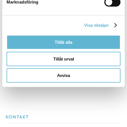
Marknadsföring
Fritidsledare Tunnan
0456-82 25 10
(SMS0709-23 31 53)
rickard.johansson@bromolla.se
Visa detaljer
Tillåt alla
Sidan senast uppdaterad:
den 7 May 2026
Tillåt urval
Avvisa
KONTAKT