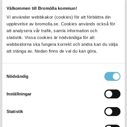
0456-82 20 97
Välkommen till Bromölla kommun!
(SMS0709-23 30 04)
hanna.ericsson@bromolla.se
Vi använder webbkakor (cookies) för att förbättra din
upplevelse av bromolla.se. Cookies används också för
Ida Truedsson
att analysera vår trafik, samla information och
Fritidsledare
statistik. Vissa cookies är nödvändiga för att
0456-82 24 31
(SMS0709-23 30 28)
webbsidorna ska fungera korrekt och andra kan du välja
ida.truedsson@bromolla.se
att stänga av. Nedan finns de val du kan göra.
Lovisa Kindblad
Ungdomssekreterare
0456-82 23 39
Samtyckesval
(SMS0709-17 11 39)
Nödvändig
lovisa.kindblad@bromolla.se
Martin Ahola
Inställningar
Fritidsledare
0456-82 25 08
(SMS0709-23 31 51)
Statistik
martin.ahola1@bromolla.se
Rickard "Kalle" Johansson