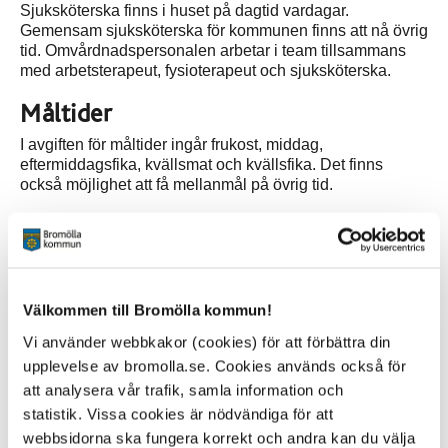
Sjuksköterska finns i huset på dagtid vardagar.
Gemensam sjuksköterska för kommunen finns att nå övrig
tid. Omvårdnadspersonalen arbetar i team tillsammans
med arbetsterapeut, fysioterapeut och sjuksköterska.
Måltider
I avgiften för måltider ingår frukost, middag,
eftermiddagsfika, kvällsmat och kvällsfika. Det finns
också möjlighet att få mellanmål på övrig tid.
Aktiviteter
Aktiviteter utgår från den enskildes önskemål och behov.
Välkommen till Bromölla kommun!
Vi använder webbkakor (cookies) för att förbättra din
Kontakt
upplevelse av bromolla.se. Cookies används också för
Brogården
att analysera vår trafik, samla information och
Bronsåldersstigen 4
statistik. Vissa cookies är nödvändiga för att
Box 18, 295 21 Bromölla
webbsidorna ska fungera korrekt och andra kan du välja