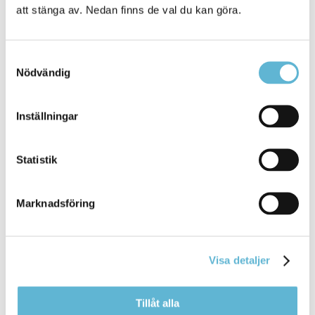
Öllerbacka
att stänga av. Nedan finns de val du kan göra.
Öllers väg 7
291 94 Näsum
0456-82 27 95
Samtyckesval
Nödvändig
Margaretha Johnsson
Enhetschef Pärlan
0456-82 20 43
Inställningar
(SMS0709-17 10 43 )
margareta.johnsson@bromolla.se
Statistik
Marknadsföring
Sidan senast uppdaterad:
den 27 May 2020
Visa detaljer
Tillåt alla