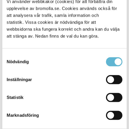
Tipsa och dela sidan
Vi använder webbkakor (cookies) för att förbättra din
upplevelse av bromolla.se. Cookies används också för
Kommentera
att analysera vår trafik, samla information och
statistik. Vissa cookies är nödvändiga för att
Skriv ut
webbsidorna ska fungera korrekt och andra kan du välja
att stänga av. Nedan finns de val du kan göra.
Samtyckesval
Nödvändig
Inställningar
KONTAKT
Statistik
Besöksadress
Kommunhuset, Storgatan 48
Marknadsföring
Postadress
Box 18, 295 21 Bromölla