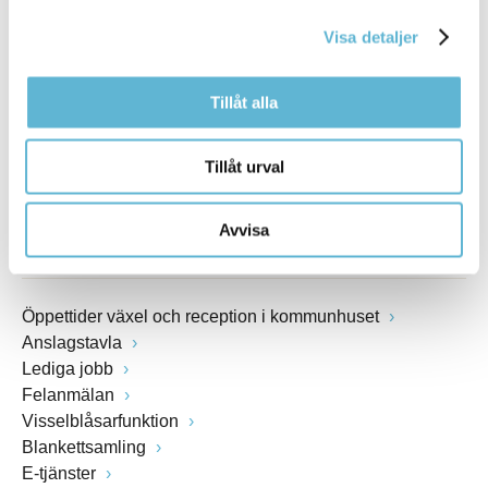
E-post
kommunstyrelsen@bromolla.se
Visa detaljer
Webbadress
www.bromolla.se
Tillåt alla
Växel: 0456-82 20 00
Fax: 0456-82 22 00
Tillåt urval
Org.nr: 212000-0894
Avvisa
SNABBVAL
Öppettider växel och reception i kommunhuset
Anslagstavla
Lediga jobb
Felanmälan
Visselblåsarfunktion
Blankettsamling
E-tjänster