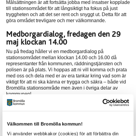
Målsättningen är att fortsätta jobba med insatser kopplade
till stationsområdet för att långsiktigt ha fokus på just
tryggheten och att det ser rent och snyggt ut. Detta för att
göra området trevligare och mer välkomnande.
Medborgardialog, fredagen den 29
maj klockan 14.00
Nu på fredag håller vi en medborgardialog på
stationsområdet mellan klockan 14.00 och 16.00 då
representanter från kommunen, räddningstjänsten och
polisen är på plats. Vi hoppas att ni vill komma och prata
med oss och dela med er av era tankar kring vad som är
viktigt för att ni ska känna er trygga och säkra – både vid
Bromölla stationsområde men även i övriga delar av
kommunen!
Under medborgardialogen finns ICA Maxi Bromölla på
plats och bjuder på kaffe samt att personal från
Skånetrafiken finns på stationsområdet för att kunna
Välkommen till Bromölla kommun!
svara på frågor gällande deras verksamhetsområde. I
stationsbyggnadens väntsal finns Havsdrakarnas hus och
Vi använder webbkakor (cookies) för att förbättra din