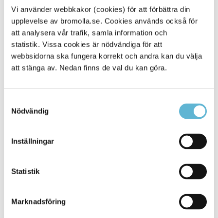
Den kommunala vatten- och avloppsplanen (VA-planen)
Vi använder webbkakor (cookies) för att förbättra din
ger en heltäckande långsiktig planering för vatten- och
avloppsförsörjningen i kommunen, såväl den allmänna
upplevelse av bromolla.se. Cookies används också för
(kommunala) som den enskilda.
att analysera vår trafik, samla information och
statistik. Vissa cookies är nödvändiga för att
Vatten- och avloppsplanen (VA-planen)
webbsidorna ska fungera korrekt och andra kan du välja
att stänga av. Nedan finns de val du kan göra.
Vatten- och avloppspolicy
VA-policyn anger riktlinjer för en mer detaljerad planering
av den allmänna och enskilda försörjningen av vatten och
Samtyckesval
avlopp inom Bromölla kommun. Syftet är en långsiktigt
Nödvändig
hållbar utveckling.
Vatten- och avloppspolicy (VA-policy)
Inställningar
Vattenförsörjningsplan
En vattenförsörjningsplan är ett medel för att trygga
Statistik
dricksvattenförsörjningen på lång sikt. Avsikten är att den
kommunala vattenförsörjningsplanen tillsammans med
andra dokument ska fungera som ett planeringsunderlag i
Marknadsföring
förbindelse med översiktsplanen och beaktas vid