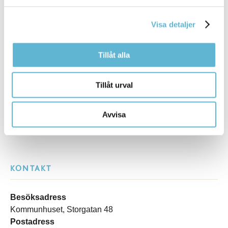
detaljplane- och bygglovshantering.
Vattenförsörjningsplan för Bromölla kommun
Visa detaljer
Tillåt alla
Sidan senast uppdaterad:
den 13 April 2026
Tillåt urval
Avvisa
KONTAKT
Besöksadress
Kommunhuset, Storgatan 48
Postadress