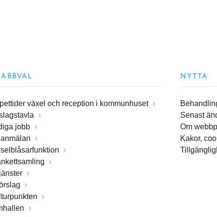
NABBVAL
NYTTA
pettider växel och reception i kommunhuset
Behandling
slagstavla
Senast än
diga jobb
Om webbp
lanmälan
Kakor, coo
sselblåsarfunktion
Tillgängli
ankettsamling
jänster
förslag
lturpunkten
mhallen