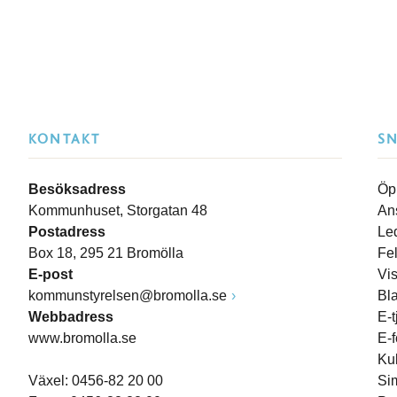
KONTAKT
S
Besöksadress
Öp
Kommunhuset, Storgatan 48
An
Postadress
Le
Box 18, 295 21 Bromölla
Fe
E-post
Vi
kommunstyrelsen@bromolla.se
Bl
Webbadress
E-t
www.bromolla.se
E-
Ku
Växel: 0456-82 20 00
Si