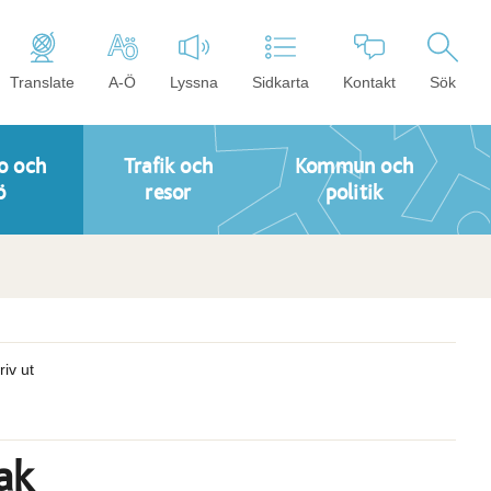
Translate
A-Ö
Lyssna
Sidkarta
Kontakt
Sök
o och
Trafik och
Kommun och
ö
resor
politik
riv ut
ak