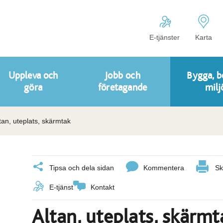
E-tjänster
Karta
Uppleva och
Jobb och
Bygga, b
göra
företagande
milj
tan, uteplats, skärmtak
Tipsa och dela sidan
Kommentera
Sk
E-tjänst
Kontakt
Altan, uteplats, skärmt