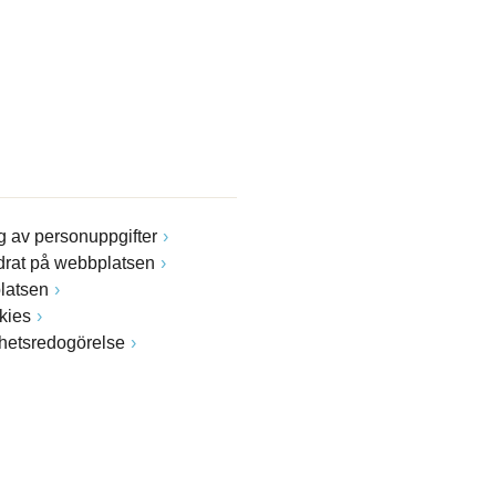
 av personuppgifter
drat på webbplatsen
latsen
kies
ghetsredogörelse