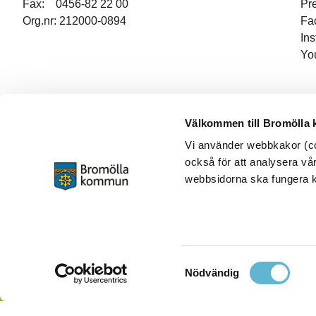
Fax: 0456-82 22 00
Pr
Org.nr: 212000-0894
Fa
In
Yo
Välkommen till Bromölla
Vi använder webbkakor (coo
också för att analysera vår
webbsidorna ska fungera ko
Samtyckesval
Nödvändig