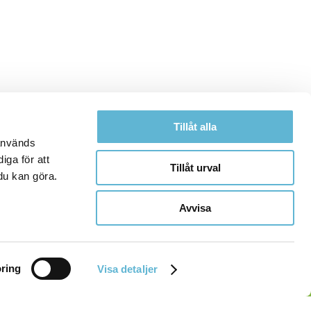
Tillåt alla
 används
iga för att
Tillåt urval
du kan göra.
Avvisa
ring
Visa detaljer