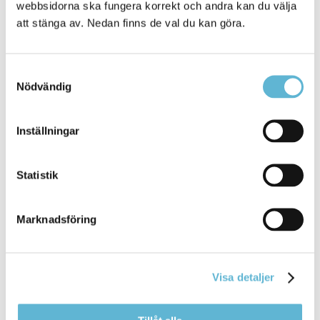
webbsidorna ska fungera korrekt och andra kan du välja
att stänga av. Nedan finns de val du kan göra.
Kontakt Bromölla komvux
Expeditionen är öppen måndag-fredag 8-12.
Samtyckesval
Storgatan 69 A
Nödvändig
295 35 Bromölla
0456-82 24 40
komvux@bromolla.se
Inställningar
Tilda Klüft
Rektor
Statistik
0456-82 20 52
tilda.kluft@bromolla.se
Terese Andersson
Marknadsföring
Handläggare
0456-82 24 41
terese.andersson@bromolla.se
Visa detaljer
Lena Limsund
Studie- och yrkesvägledare
0456-82 24 42