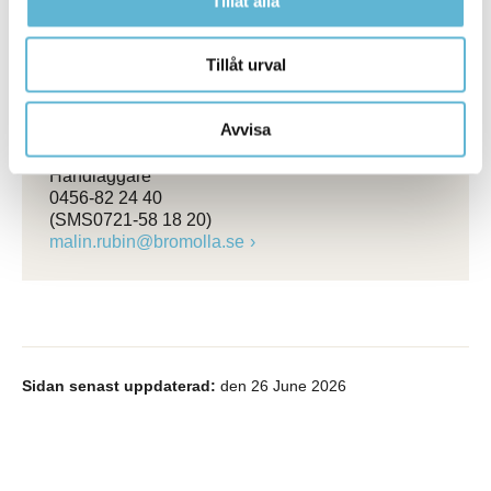
Tillåt alla
lena.limsund@bromolla.se
Emma Larsen
Tillåt urval
Studie- och yrkesvägledare
0456-82 25 36
emma.larsen@bromolla.se
Avvisa
Malin Rubin
Handläggare
0456-82 24 40
(SMS0721-58 18 20)
malin.rubin@bromolla.se
Sidan senast uppdaterad:
den 26 June 2026