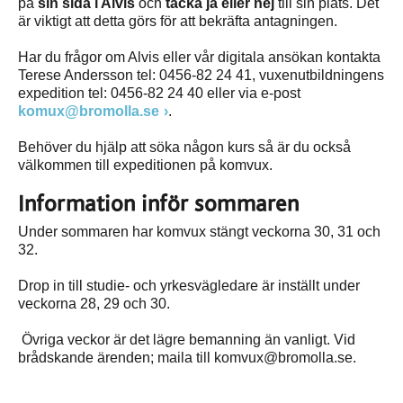
på
sin sida i Alvis
och
tacka ja eller nej
till sin plats. Det
är viktigt att detta görs för att bekräfta antagningen.
Har du frågor om Alvis eller vår digitala ansökan kontakta
Terese Andersson tel: 0456-82 24 41, vuxenutbildningens
expedition tel: 0456-82 24 40 eller via e-post
komux@bromolla.se
.
Behöver du hjälp att söka någon kurs så är du också
välkommen till expeditionen på komvux.
Information inför sommaren
Under sommaren har komvux stängt veckorna 30, 31 och
32.
Drop in till studie- och yrkesvägledare är inställt under
veckorna 28, 29 och 30.
Övriga veckor är det lägre bemanning än vanligt. Vid
brådskande ärenden; maila till komvux@bromolla.se.